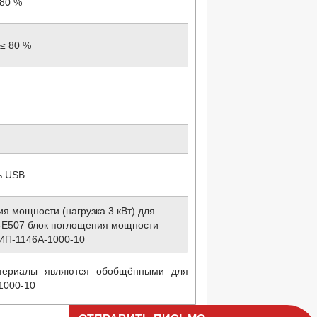
 80 %
 ≤ 80 %
ь USB
ия мощности (нагрузка 3 кВт) для
T-E507 блок поглощения мощности
АКИП-1146A-1000-10
териалы являются обобщёнными для
1000-10