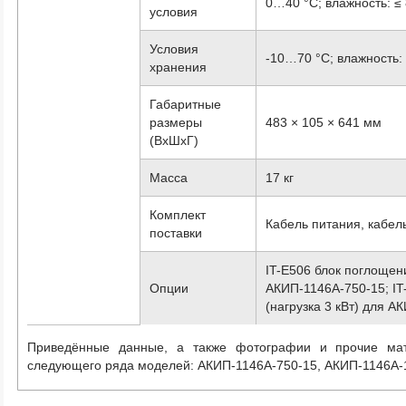
0…40 °C; влажность: ≤
условия
Условия
-10…70 °С; влажность:
хранения
Габаритные
размеры
483 × 105 × 641 мм
(ВхШхГ)
Масса
17 кг
Комплект
Кабель питания, кабел
поставки
IT-E506 блок поглощен
Опции
АКИП-1146A-750-15; I
(нагрузка 3 кВт) для 
Приведённые данные, а также фотографии и прочие ма
следующего ряда моделей:
АКИП-1146А-750-15, АКИП-1146А-