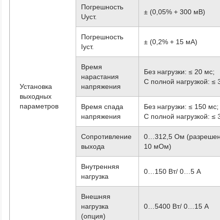
Погрешность
± (0,05% + 300 мВ)
Uуст.
Погрешность
± (0,2% + 15 мА)
Iуст.
Время
Без нагрузки: ≤ 20 мс;
нарастания
С полной нагрузкой: ≤ 
Установка
напряжения
выходных
параметров
Время спада
Без нагрузки: ≤ 150 мс;
напряжения
С полной нагрузкой: ≤ 
Сопротивление
0…312,5 Ом (разреше
выхода
10 мОм)
Внутренняя
0…150 Вт/ 0…5 А
нагрузка
Внешняя
нагрузка
0…5400 Вт/ 0…15 А
(опция)