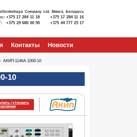
roStroitelnaya Company Ltd.
Минск, Беларусь
кс:
+375 17 284 11 18
+375 17 284 11 16
Т:
+375 29 680 00 50
+375 44 777 25 17
я
Контакты
Новости
АКИП-1146А-1000-10
0-10
упить / уточнить
 наличии