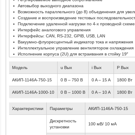
Автовыбор выходного диапазона
Возможность параллельного (до 8) объединения для уве
Создание и воспроизведение тестовых последовательност
Подключение удаленной нагрузки по 4-х проводной схеме
Интерфейс аналогового управления
Интерфейсы: CAN, RS-232, GPIB, USB, LAN
Вакуумно-флуоресцентный индикатор тока и напряжения
Интеллектуальное управление вентилятором охлаждения
Исполнение корпуса (2U) для встраивания в стойку 19″
Модель
u Вых
i Вых
P Вых
АКИП-1146А-750-15
0 B – 750 B
0 A – 15 A
1800 Вт
АКИП-1146А-1000-10
0 B – 1000 B
0 A – 10 A
1800 Вт
Характеристики
Параметры
АКИП-1146А-750-15
Дискретность
100 мВ/ 10 мА
установки