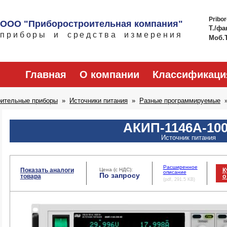
Pribo
ООО "Приборостроительная компания"
Т./фа
приборы и средства измерения
Моб.
Главная
О компании
Классификаци
рительные приборы
Источники питания
Разные программируемые
АКИП-1146А-100
Источник питания
Расширенное
Показать аналоги
Цена (с НДС):
К
описание
По запросу
товара
о
(pdf, 291.5 KB)