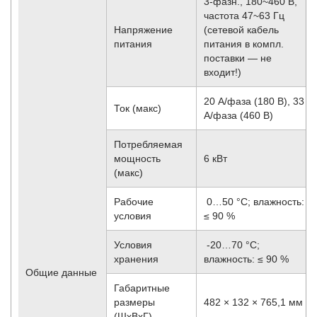
3-фазн., 180~460 В,
частота 47~63 Гц
Напряжение
(сетевой кабель
питания
питания в компл.
поставки — не
входит!)
20 А/фаза (180 В), 33
Ток (макс)
А/фаза (460 В)
Потребляемая
мощность
6 кВт
(макс)
Рабочие
0…50 °C; влажность:
условия
≤ 90 %
Условия
-20…70 °С;
хранения
влажность: ≤ 90 %
Общие данные
Габаритные
размеры
482 × 132 × 765,1 мм
(ШхВхГ)