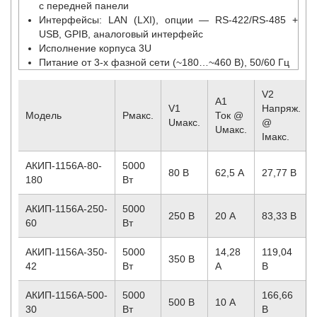
с передней панели
Интерфейсы: LAN (LXI), опции — RS-422/RS-485 +
USB, GPIB, аналоговый интерфейс
Исполнение корпуса 3U
Питание от 3-х фазной сети (~180…~460 В), 50/60 Гц
V2
A1
V1
Напряж.
Модель
Pмакс.
Ток @
Uмакс.
@
Uмакс.
Iмакс.
АКИП-1156А-80-
5000
80 B
62,5 А
27,77 В
180
Вт
АКИП-1156А-250-
5000
250 B
20 А
83,33 В
60
Вт
АКИП-1156А-350-
5000
14,28
119,04
350 B
42
Вт
А
В
АКИП-1156А-500-
5000
166,66
500 B
10 А
30
Вт
В