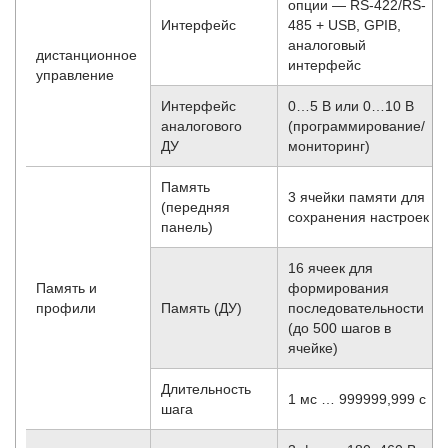
опции — RS-422/RS-
Интерфейс
485 + USB, GPIB,
аналоговый
дистанционное
интерфейс
управление
Интерфейс
0…5 В или 0…10 В
аналогового
(программирование/
ДУ
мониторинг)
Память
3 ячейки памяти для
(передняя
сохранения настроек
панель)
16 ячеек для
Память и
формирования
профили
Память (ДУ)
последовательности
(до 500 шагов в
ячейке)
Длительность
1 мс … 999999,999 с
шага