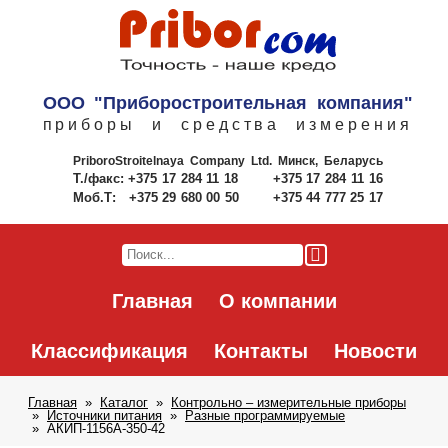
ООО "Приборостроительная компания"
приборы и средства измерения
PriboroStroitelnaya Company Ltd.
Минск, Беларусь
Т./факс:
+375 17 284 11 18
+375 17 284 11 16
Моб.Т:
+375 29 680 00 50
+375 44 777 25 17
Главная
О компании
Классификация
Контакты
Новости
Главная
Каталог
Контрольно – измерительные приборы
Источники питания
Разные программируемые
АКИП-1156А-350-42