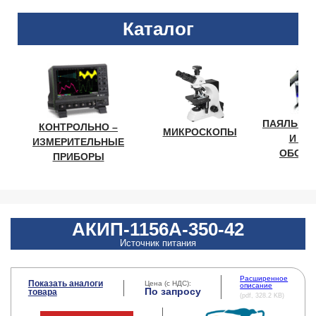
Каталог
ПАЯЛЬНО
КОНТРОЛЬНО –
МИКРОСКОПЫ
И ЛА
ИЗМЕРИТЕЛЬНЫЕ
ОБОРУ
ПРИБОРЫ
АКИП-1156А-350-42
Источник питания
Расширенное
Показать аналоги
Цена (с НДС):
описание
По запросу
товара
(pdf, 328.2 KB)