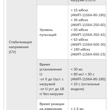
< 15 мВскз
(АКИП-1156А-80-180);
< 36 мВскз
(АКИП-1156А-250-60);
Уровень
< 50 мВскз
пульсаций
(АКИП-1156А-350-42);
< 63 мВскз
Стабилизация
(АКИП-1156А-500-30);
напряжения
< 180 мВскз
(CV)
(АКИП-1156А-650-23)
Время
установления
< 30 мс
U:
< 80 мс/ < 30 с
-от 0 до Uуст. с
(АКИП-1156А-80-180);
нагрузкой
< 10 с (остальные
-от U уст. до 1В
модели)
с/ без нагрузки
Время реакции
на изменение
< 1,5 мс