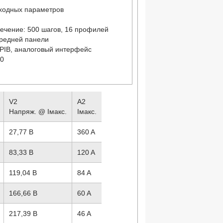
ыходных параметров
ечение: 500 шагов, 16 профилей
ередней панели
GPIB, аналоговый интерфейс
80
V2
A2
Напряж. @ Iмакс.
Iмакс.
27,77 В
360 A
83,33 В
120 A
119,04 В
84 A
166,66 В
60 A
217,39 В
46 A