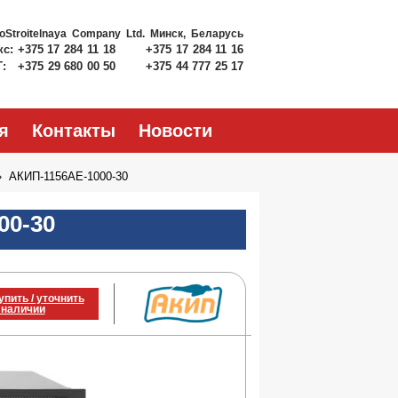
roStroitelnaya Company Ltd.
Минск, Беларусь
кс:
+375 17 284 11 18
+375 17 284 11 16
Т:
+375 29 680 00 50
+375 44 777 25 17
я
Контакты
Новости
АКИП-1156АЕ-1000-30
00-30
упить / уточнить
 наличии