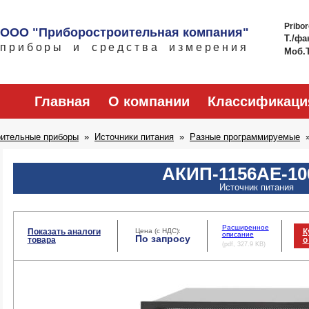
Pribo
ООО "Приборостроительная компания"
Т./фа
приборы и средства измерения
Моб.
Главная
О компании
Классификаци
рительные приборы
Источники питания
Разные программируемые
АКИП-1156АЕ-10
Источник питания
Расширенное
Показать аналоги
Цена (с НДС):
К
описание
По запросу
товара
о
(pdf, 327.9 KB)