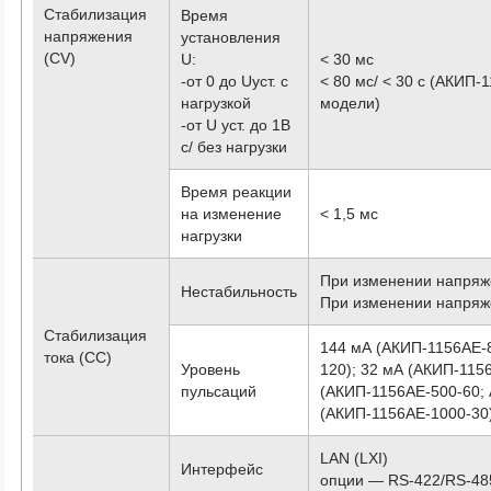
Стабилизация
Время
напряжения
установления
(CV)
U:
< 30 мс
-от 0 до Uуст. с
< 80 мс/ < 30 с (АКИП-
нагрузкой
модели)
-от U уст. до 1В
с/ без нагрузки
Время реакции
на изменение
< 1,5 мс
нагрузки
При изменении напряж
Нестабильность
При изменении напряже
Стабилизация
144 мА (АКИП-1156АЕ-8
тока (CC)
Уровень
120); 32 мА (АКИП-115
пульсаций
(АКИП-1156АЕ-500-60; 
(АКИП-1156АЕ-1000-30
LAN (LXI)
Интерфейс
опции — RS-422/RS-48