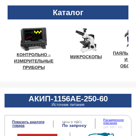
Каталог
ПАЯЛЬНО
КОНТРОЛЬНО –
МИКРОСКОПЫ
И ЛА
ИЗМЕРИТЕЛЬНЫЕ
ОБОРУ
ПРИБОРЫ
АКИП-1156АЕ-250-60
Источник питания
Расширенное
Показать аналоги
Цена (с НДС):
описание
По запросу
товара
(pdf, 326.7 KB)