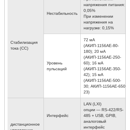
напряжения питания:
0,05%
Нестабильность
При изменении
напряжения на
нагрузке: 0,15%
72 мА
Стабилизация
(АКИП-1156АЕ-80-
тока (CC)
180); 20 мА
(АКИП-1156АЕ-250-
Уровень
60); 16 мА
пульсаций
(АКИП-1156АЕ-350-
42); 15 мА
(АКИП-1156АЕ-500-
30; АКИП-1156АЕ-650-
23)
LAN (LXI)
опции — RS-422/RS-
Интерфейс
485 + USB, GPIB,
аналоговый
дистанционное
интерфейс
управление