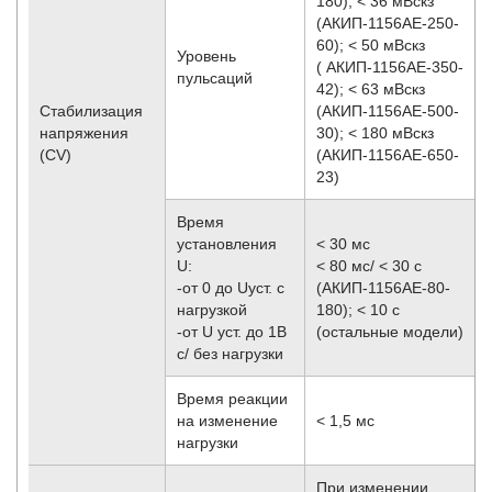
180); < 36 мВскз
(АКИП-1156АЕ-250-
60); < 50 мВскз
Уровень
( АКИП-1156АЕ-350-
пульсаций
42); < 63 мВскз
Стабилизация
(АКИП-1156АЕ-500-
напряжения
30); < 180 мВскз
(CV)
(АКИП-1156АЕ-650-
23)
Время
установления
< 30 мс
U:
< 80 мс/ < 30 с
-от 0 до Uуст. с
(АКИП-1156АЕ-80-
нагрузкой
180); < 10 с
-от U уст. до 1В
(остальные модели)
с/ без нагрузки
Время реакции
на изменение
< 1,5 мс
нагрузки
При изменении