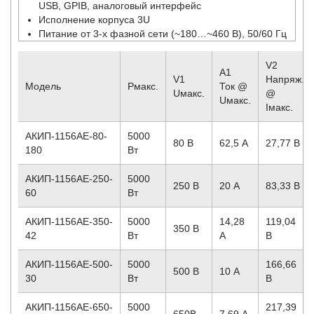
USB, GPIB, аналоговый интерфейс
Исполнение корпуса 3U
Питание от 3-х фазной сети (~180…~460 В), 50/60 Гц
V2
A1
V1
Напряж.
Модель
Pмакс.
Ток @
Uмакс.
@
Uмакс.
Iмакс.
АКИП-1156АЕ-80-
5000
80 B
62,5 А
27,77 В
180
Вт
АКИП-1156АЕ-250-
5000
250 B
20 А
83,33 В
60
Вт
АКИП-1156АЕ-350-
5000
14,28
119,04
350 B
42
Вт
А
В
АКИП-1156АЕ-500-
5000
166,66
500 B
10 А
30
Вт
В
АКИП-1156АЕ-650-
5000
217,39
650B
7,69 А