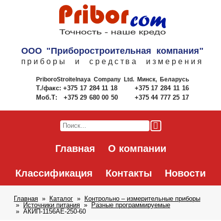
ООО "Приборостроительная компания"
приборы и средства измерения
PriboroStroitelnaya Company Ltd.
Минск, Беларусь
Т./факс:
+375 17 284 11 18
+375 17 284 11 16
Моб.Т:
+375 29 680 00 50
+375 44 777 25 17
Главная
О компании
Классификация
Контакты
Новости
Главная
Каталог
Контрольно – измерительные приборы
Источники питания
Разные программируемые
АКИП-1156АЕ-250-60