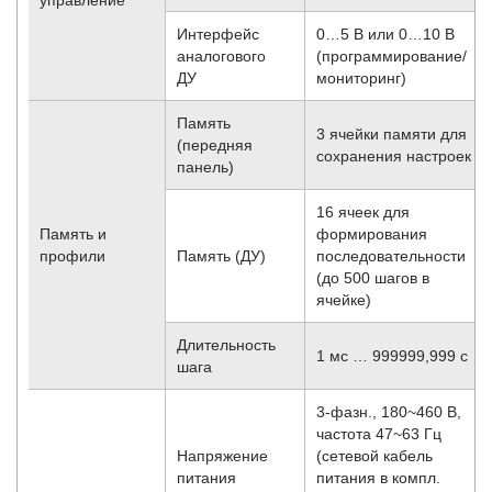
Интерфейс
0…5 В или 0…10 В
аналогового
(программирование/
ДУ
мониторинг)
Память
3 ячейки памяти для
(передняя
сохранения настроек
панель)
16 ячеек для
Память и
формирования
профили
Память (ДУ)
последовательности
(до 500 шагов в
ячейке)
Длительность
1 мс … 999999,999 с
шага
3-фазн., 180~460 В,
частота 47~63 Гц
Напряжение
(сетевой кабель
питания
питания в компл.