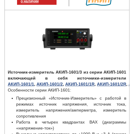
о наличии
Источник-измеритель АКИП-1601/3 из серии АКИП-1601
включающей в себя источники-измерители
АКИП-1601/1
,
АКИП-1601/2
,
АКИП-1601/1R
,
АКИП-1601/2R
,
АК
Особенности серии АКИП-1601:
Прецизионный «Источник-Измеритель» с работой в
режимах источник напряжения, источник тока,
измеритель напряжения/амперметра, измеритель
сопротивления
Работа в четырех квадрантах ВАХ (диаграммы
«напряжение-ток»)
Выходные характеристики: до ±1000 В и ±3 А (режим