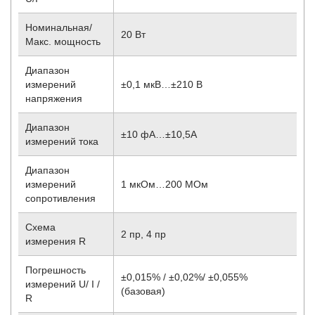
Номинальная/
20 Вт
Макс. мощность
Диапазон
измерений
±0,1 мкВ…±210 В
напряжения
Диапазон
±10 фА…±10,5А
измерений тока
Диапазон
измерений
1 мкОм…200 МОм
сопротивления
Схема
2 пр, 4 пр
измерения R
Погрешность
±0,015% / ±0,02%/ ±0,055%
измерений U/ I /
(базовая)
R