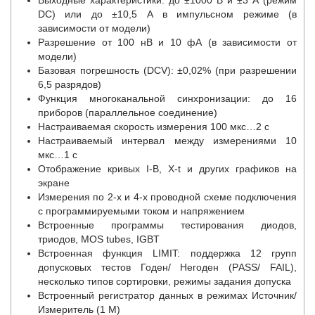
DC) или до ±10,5 А в импульсном режиме (в
зависимости от модели)
Разрешение от 100 нВ и 10 фА (в зависимости от
модели)
Базовая погрешность (DCV): ±0,02% (при разрешении
6,5 разрядов)
Функция многоканальной синхронизации: до 16
приборов (параллельное соединение)
Настраиваемая скорость измерения 100 мкс…2 с
Настраиваемый интервал между измерениями 10
мкс…1 с
Отображение кривых I-В, X-t и других графиков на
экране
Измерения по 2-х и 4-х проводной схеме подключения
с программируемыми током и напряжением
Встроенные программы тестирования диодов,
триодов, MOS tubes, IGBT
Встроенная функция LIMIT: поддержка 12 групп
допусковых тестов Годен/ Негоден (PАSS/ FAIL),
несколько типов сортировки, режимы задания допуска
Встроенный регистратор данных в режимах Источник/
Измеритель (1 М)