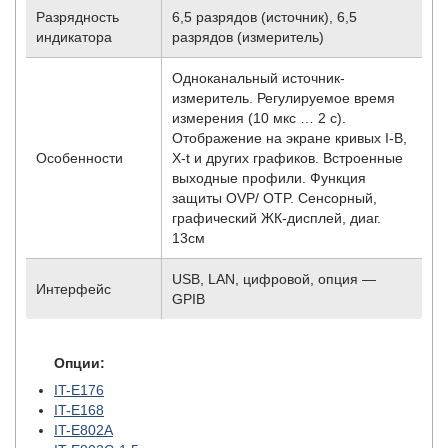
Разрядность
6,5 разрядов (источник), 6,5
индикатора
разрядов (измеритель)
Одноканальный источник-
измеритель. Регулируемое время
измерения (10 мкс … 2 с).
Отображение на экране кривых I-В,
Особенности
X-t и других графиков. Встроенные
выходные профили. Функция
защиты OVP/ OTP. Сенсорный,
графический ЖК-дисплей, диаг.
13см
USB, LAN, цифровой, опция —
Интерфейс
GPIB
Опции:
IT-E176
IT-E168
IT-E802A