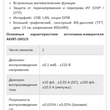
Встроенные математические функции
Защита от перенапряжения и перегрева ИУ (OVP /
OTP)
Интерфейс: USB, LAN, опция GPIB
Большой графический, сенсорный ЖК-дисплей (TFT,
диаг. 13 см, разрешение 800х480)
Основные характеристики источника-измерителя
АКИП-1601/3:
Число каналов
1
Диапазон
воспроизведения
±0,1 мкВ…±210 В
напряжения
Диапазон
±10 фА…±3,03 А (DC), ±100 фА…
воспроизведения
±10,5 А (импульс)
тока
Погрешность
воспроизведения
±0,015% / ±0,02% (базовая)
U/I