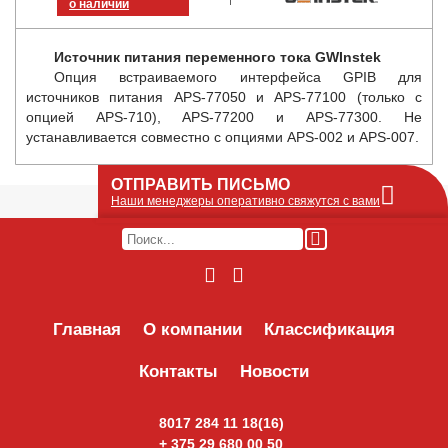
о наличии
Источник питания переменного тока GWInstek
Опция встраиваемого интерфейса GPIB для
источников питания APS-77050 и APS-77100 (только с
опцией APS-710), APS-77200 и APS-77300. Не
устанавливается совместно с опциями APS-002 и APS-007.
ОТПРАВИТЬ ПИСЬМО
Наши менеджеры оперативно свяжутся с вами
Оставьте Ваше сообщение или запрос по
наличию оборудования в этой форме, мы
его получим по e-mail и оперативно ответим!
Интересуемое оборудование:
Главная
О компании
Классификация
Контакты
Новости
8017 284 11 18(16)
+ 375 29 680 00 50