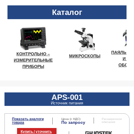
Каталог
ПАЯЛЬНО
КОНТРОЛЬНО –
МИКРОСКОПЫ
И ЛА
ИЗМЕРИТЕЛЬНЫЕ
ОБОРУ
ПРИБОРЫ
APS-001
Источник питания
Показать аналоги
Цена (с НДС):
Расширенное
По запросу
описание
товара
Купить / уточнить