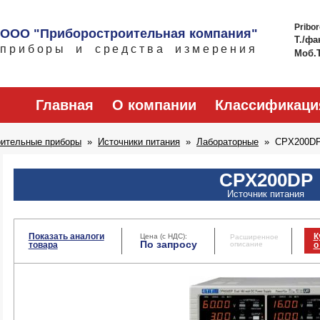
Pribo
ООО "Приборостроительная компания"
Т./фа
приборы и средства измерения
Моб.
Главная
О компании
Классификаци
рительные приборы
Источники питания
Лабораторные
CPX200D
CPX200DP
Источник питания
Показать аналоги
К
Цена (с НДС):
Расширенное
По запросу
товара
описание
о