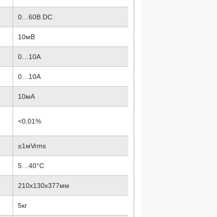
0…60В DC
10мВ
0…10А
0…10А
10мА
<0,01%
≤1мVrms
5…40°C
210x130x377мм
5кг