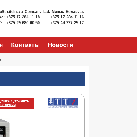
roStroitelnaya Company Ltd.
Минск, Беларусь
кс:
+375 17 284 11 18
+375 17 284 11 16
Т:
+375 29 680 00 50
+375 44 777 25 17
я
Контакты
Новости
P
упить / уточнить
 наличии