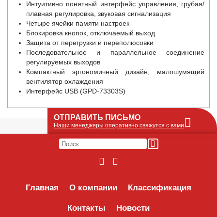
Интуитивно понятный интерфейс управления, грубая/
плавная регулировка, звуковая сигнализация
Четыре ячейки памяти настроек
Блокировка кнопок, отключаемый выход
Защита от перегрузки и переполюсовки
Последовательное и параллельное соединение
регулируемых выходов
Компактный эргономичный дизайн, малошумящий
вентилятор охлаждения
Интерфейс USB (GPD-73303S)
ОТПРАВИТЬ ПИСЬМО
Наши менеджеры оперативно свяжутся с вами
Оставьте Ваше сообщение или запрос по
наличию оборудования в этой форме, мы
его получим по e-mail и оперативно ответим!
Интересуемое оборудование:
Главная
О компании
Классификация
Контакты
Новости