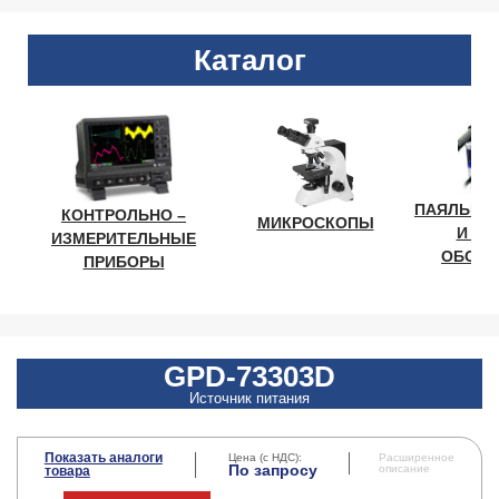
Каталог
ПАЯЛЬНО
КОНТРОЛЬНО –
МИКРОСКОПЫ
И ЛА
ИЗМЕРИТЕЛЬНЫЕ
ОБОРУ
ПРИБОРЫ
GPD-73303D
Источник питания
Показать аналоги
Цена (с НДС):
Расширенное
По запросу
описание
товара