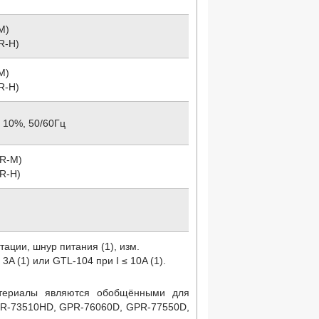
M)
R-H)
M)
R-H)
 10%, 50/60Гц
PR-M)
PR-H)
тации, шнур питания (1), изм.
3A (1) или GTL-104 при I ≤ 10A (1).
териалы являются обобщёнными для
R-73510HD, GPR-76060D, GPR-77550D,