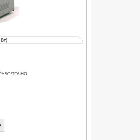
 Вт)
 ГРУБО/ТОЧНО
А