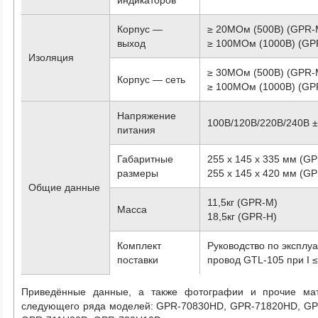
Корпус —
≥ 20МОм (500В) (GPR-
выход
≥ 100МОм (1000В) (GP
Изоляция
≥ 30МОм (500В) (GPR-
Корпус — сеть
≥ 100МОм (1000В) (GP
Напряжение
100В/120В/220В/240В ±
питания
Габаритные
255 х 145 х 335 мм (G
размеры
255 х 145 х 420 мм (G
Общие данные
11,5кг (GPR-M)
Масса
18,5кг (GPR-H)
Комплект
Руководство по эксплуа
поставки
провод GTL-105 при I ≤ 
Приведённые данные, а также фотографии и прочие ма
следующего ряда моделей:
GPR-70830HD, GPR-71820HD, GP