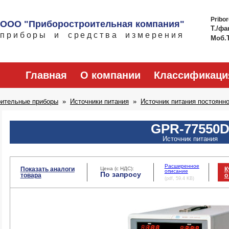
Pribo
ООО "Приборостроительная компания"
Т./фа
приборы и средства измерения
Моб.
Главная
О компании
Классификаци
рительные приборы
Источники питания
Источник питания постоянно
GPR-77550
Источник питания
Расширенное
Показать аналоги
Цена (с НДС):
К
описание
По запросу
товара
о
(pdf, 59.4 KB)