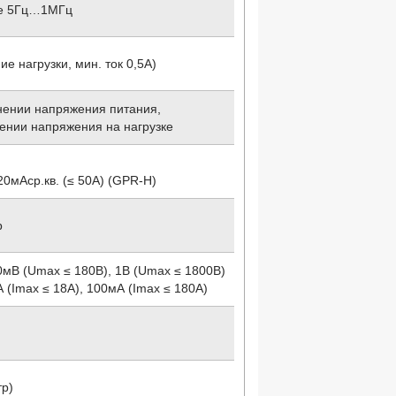
оне 5Гц…1МГц
е нагрузки, мин. ток 0,5А)
нении напряжения питания,
ении напряжения на нагрузке
 20мАср.кв. (≤ 50А) (GPR-H)
р
0мВ (Umax ≤ 180В), 1В (Umax ≤ 1800В)
А (Imax ≤ 18А), 100мА (Imax ≤ 180А)
тр)