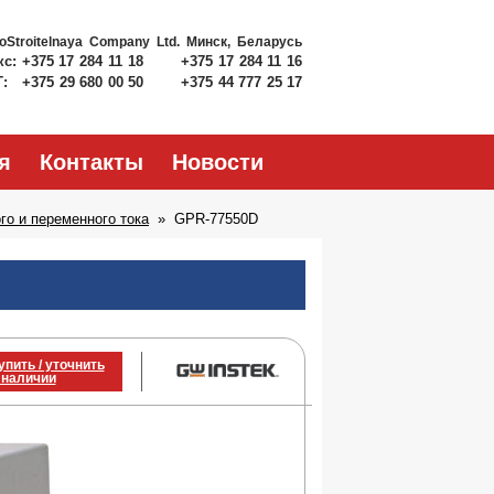
roStroitelnaya Company Ltd.
Минск, Беларусь
кс:
+375 17 284 11 18
+375 17 284 11 16
Т:
+375 29 680 00 50
+375 44 777 25 17
я
Контакты
Новости
го и переменного тока
GPR-77550D
D
упить / уточнить
 наличии