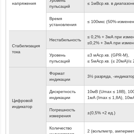
Уровень
напряжения
≤ 1мВср.кв. в диапаз
пульсаций
Время
≤ 100мкс (50%-изменени
установления
≤ 0,2% + 3мА при изме
Нестабильность
≤0,2% + 3мА при измен
Стабилизация
тока
Уровень
≤3 мАср.кв. (GPR-M),
пульсаций
≤ 5мАср.кв. (≤ 20мА)/≤
Формат
3½ разряда, -индикато
индикации
Дискретность
10мВ (Umax ≤ 18В), 10
индикации
1мА (Imax ≤ 1,8А), 10м
Цифровой
индикатор
Погрешность
±(0,5% +2 ед.)
измерения
Количество
2 (вольтметр, амперме
индикаторов