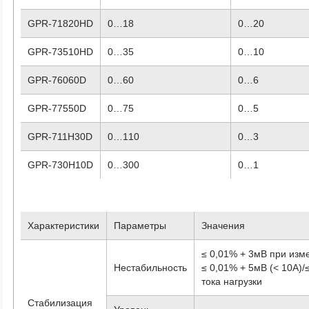
GPR-71820HD
0…18
0…20
GPR-73510HD
0…35
0…10
GPR-76060D
0…60
0…6
GPR-77550D
0…75
0…5
GPR-711H30D
0…110
0…3
GPR-730H10D
0…300
0…1
Характеристики
Параметры
Значения
≤ 0,01% + 3мВ при изм
Нестабильность
≤ 0,01% + 5мВ (< 10А)/
тока нагрузки
Стабилизация