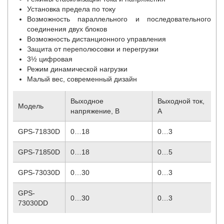
Установка предела по току
Возможность параллельного и последовательного
соединения двух блоков
Возможность дистанционного управления
Защита от переполюсовки и перегрузки
3½ цифровая
Режим динамической нагрузки
Малый вес, современный дизайн
Выходное
Выходной ток,
Модель
напряжение, В
А
GPS-71830D
0…18
0…3
GPS-71850D
0…18
0…5
GPS-73030D
0…30
0…3
GPS-
0…30
0…3
73030DD