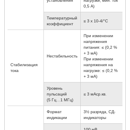
установления
нагрузки, мин. ток
0,5 А)
Температурный
≤ 3 х 10
-4
/°С
коэффициент
При изменении
напряжения
питания: ≤ (0,2 %
+ 3 мА)
Нестабильность
При изменении
Стабилизация
напряжения на
тока
нагрузке: ≤ (0,2 %
+ 3 мА)
Уровень
пульсаций
≤ 3 мАср.кв.
(5 Гц…1 МГц)
Формат
3½ разряда, СД-
индикации
индикаторы
100 мВ