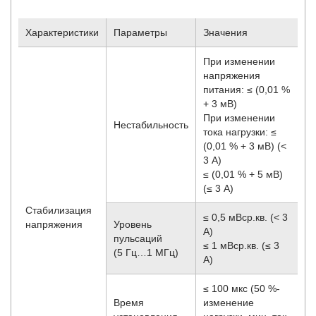
Характеристики
Параметры
Значения
При изменении
напряжения
питания: ≤ (0,01 %
+ 3 мВ)
При изменении
Нестабильность
тока нагрузки: ≤
(0,01 % + 3 мВ) (<
3 А)
≤ (0,01 % + 5 мВ)
(≤ 3 А)
Стабилизация
≤ 0,5 мВср.кв. (< 3
напряжения
Уровень
А)
пульсаций
≤ 1 мВср.кв. (≤ 3
(5 Гц…1 МГц)
А)
≤ 100 мкс (50 %-
Время
изменение