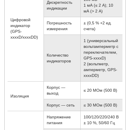
Дискретность
1 мА (≤ 2 А); 10
индикации
мА (> 2 A)
Цифровой
Погрешность
± (0,5 % +2 ед.
индикатор
измерения
счета)
(GPS-
xxxxD/xxxxDD)
1 (универсальный
вольтамперметр с
переключателем,
Количество
GPS-xxxxD)
индикаторов
2 (вольтметр,
амперметр, GPS-
xxxxDD)
Корпус —
≤ 20 МОм (500 В)
выход
Изоляция
Корпус — сеть
≤ 30 МОм (500 В)
Напряжение
100/120/220/240 В
питания
± 10 %, 50/60 Гц