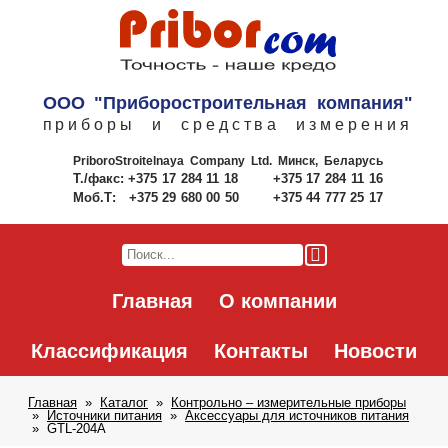
ООО "Приборостроительная компания"
приборы и средства измерения
PriboroStroitelnaya Company Ltd.
Минск, Беларусь
Т./факс:
+375 17 284 11 18
+375 17 284 11 16
Моб.Т:
+375 29 680 00 50
+375 44 777 25 17
Главная
О компании
Классификация
Контакты
Новости
Главная
Каталог
Контрольно – измерительные приборы
Источники питания
Аксессуары для источников питания
GTL-204A