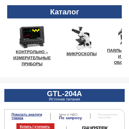
Каталог
ПАЯЛЬНО
КОНТРОЛЬНО –
МИКРОСКОПЫ
И ЛА
ИЗМЕРИТЕЛЬНЫЕ
ОБОРУ
ПРИБОРЫ
GTL-204A
Источник питания
Показать аналоги
Цена (с НДС):
Расширенное
По запросу
описание
товара
Купить / уточнить