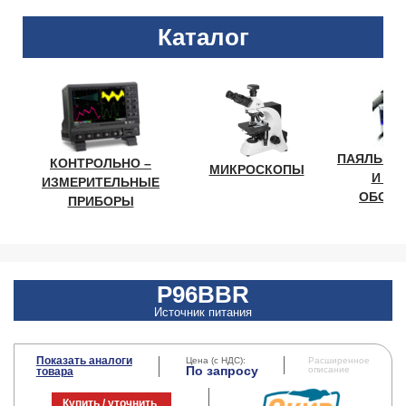
Каталог
ПАЯЛЬНО
КОНТРОЛЬНО –
МИКРОСКОПЫ
И ЛА
ИЗМЕРИТЕЛЬНЫЕ
ОБОРУ
ПРИБОРЫ
P96BBR
Источник питания
Показать аналоги
Цена (с НДС):
Расширенное
По запросу
описание
товара
Купить / уточнить