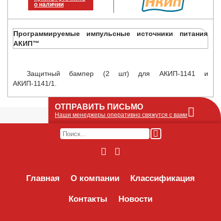
о наличии
Программируемые импульсные источники питания
АКИП™
Защитный бампер (2 шт) для АКИП-1141 и
АКИП-1141/1.
ОТПРАВИТЬ ПИСЬМО
Наши менеджеры оперативно свяжутся с вами
Оставьте Ваше сообщение или запрос по
наличию оборудования в этой форме, мы
его получим по e-mail и оперативно ответим!
Интересуемое оборудование:
Главная
О компании
Классификация
Контакты
Новости