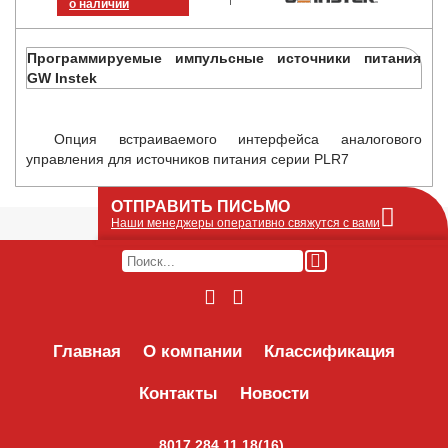
о наличии
Программируемые импульсные источники питания
GW Instek
Опция встраиваемого интерфейса аналогового
управления для источников питания серии PLR7
ОТПРАВИТЬ ПИСЬМО
Наши менеджеры оперативно свяжутся с вами
Оставьте Ваше сообщение или запрос по
наличию оборудования в этой форме, мы
его получим по e-mail и оперативно ответим!
Интересуемое оборудование:
Главная
О компании
Классификация
Контакты
Новости
8017 284 11 18(16)