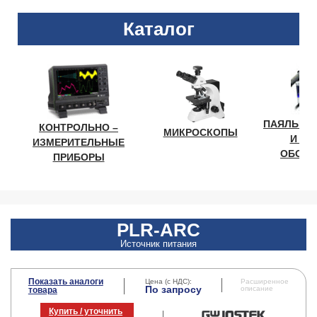
Каталог
ПАЯЛЬНО
КОНТРОЛЬНО –
МИКРОСКОПЫ
И ЛА
ИЗМЕРИТЕЛЬНЫЕ
ОБОРУ
ПРИБОРЫ
PLR-ARC
Источник питания
Показать аналоги
Цена (с НДС):
Расширенное
По запросу
описание
товара
Купить / уточнить