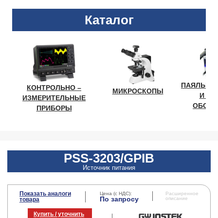
Каталог
ПАЯЛЬНО
КОНТРОЛЬНО –
МИКРОСКОПЫ
И ЛА
ИЗМЕРИТЕЛЬНЫЕ
ОБОРУ
ПРИБОРЫ
PSS-3203/GPIB
Источник питания
Показать аналоги
Цена (с НДС):
Расширенное
По запросу
описание
товара
Купить / уточнить