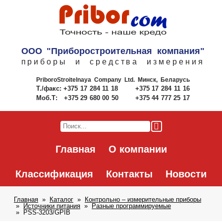
ООО "Приборостроительная компания"
приборы и средства измерения
PriboroStroitelnaya Company Ltd.
Минск, Беларусь
Т./факс:
+375 17 284 11 18
+375 17 284 11 16
Моб.Т:
+375 29 680 00 50
+375 44 777 25 17
Главная
О компании
Классификация
Контакты
Новости
Главная
Каталог
Контрольно – измерительные приборы
Источники питания
Разные программируемые
PSS-3203/GPIB