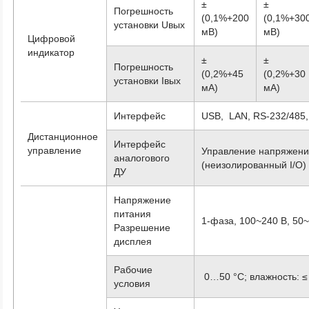
±
±
Погрешность
(0,1%+200
(0,1%+30
установки Uвых
мВ)
мВ)
Цифровой
индикатор
±
±
Погрешность
(0,2%+45
(0,2%+30
установки Iвых
мА)
мА)
Интерфейс
USB, LAN, RS-232/485
Дистанционное
Интерфейс
управление
Управление напряжени
аналогового
(неизолированный I/O)
ДУ
Напряжение
питания
1-фаза, 100~240 В, 50~
Разрешение
дисплея
Рабочие
0…50 °C; влажность: ≤
условия