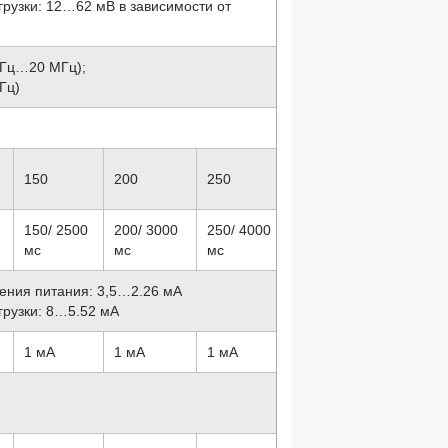
грузки: 12…62 мВ в зависимости от
 Гц…20 МГц);
Гц)
150
200
250
150/ 2500
200/ 3000
250/ 4000
мс
мс
мс
ения питания: 3,5…2.26 мА
грузки: 8…5.52 мА
1 мА
1 мА
1 мА