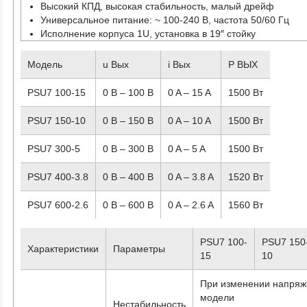
Высокий КПД, высокая стабильность, малый дрейф
Универсальное питание: ~ 100-240 В, частота 50/60 Гц
Исполнение корпуса 1U, установка в 19″ стойку
Модель
u Вых
i Вых
P ВЫХ
PSU7 100-15
0 B – 100 B
0 A – 15 A
1500 Вт
PSU7 150-10
0 B – 150 B
0 A – 10 A
1500 Вт
PSU7 300-5
0 B – 300 B
0 A – 5 A
1500 Вт
PSU7 400-3.8
0 B – 400 B
0 A – 3.8 A
1520 Вт
PSU7 600-2.6
0 B – 600 B
0 A – 2.6 A
1560 Вт
PSU7 100-
PSU7 150
Характеристики
Параметры
15
10
При изменении напряж
модели
Нестабильность