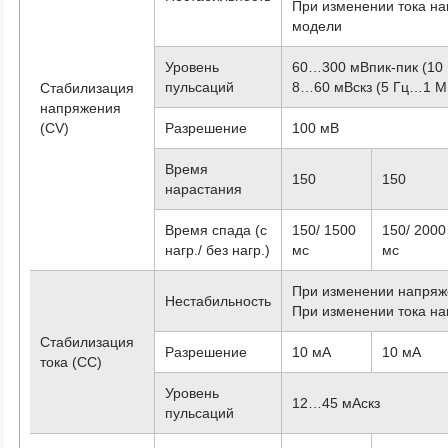
При изменении тока на
модели
Уровень
60…300 мВпик-пик (10
пульсаций
8…60 мВскз (5 Гц…1 М
Стабилизация
напряжения
(CV)
Разрешение
100 мВ
Время
150
150
нарастания
Время спада (с
150/ 1500
150/ 2000
нагр./ без нагр.)
мс
мс
При изменении напряж
Нестабильность
При изменении тока на
Стабилизация
Разрешение
10 мА
10 мА
тока (CC)
Уровень
12…45 мАскз
пульсаций