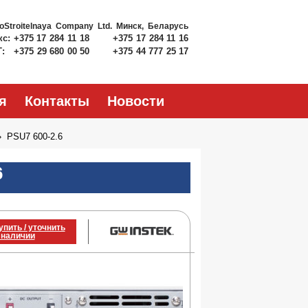
roStroitelnaya Company Ltd.
Минск, Беларусь
кс:
+375 17 284 11 18
+375 17 284 11 16
Т:
+375 29 680 00 50
+375 44 777 25 17
я
Контакты
Новости
PSU7 600-2.6
6
упить / уточнить
 наличии