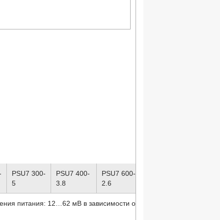
-
PSU7 300-
PSU7 400-
PSU7 600-
5
3.8
2.6
ения питания: 12…62 мВ в зависимости от