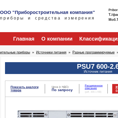
Pribo
ООО "Приборостроительная компания"
Т./фа
приборы и средства измерения
Моб.
Главная
О компании
Классификаци
рительные приборы
Источники питания
Разные программируемые
PSU7 600-2.
Источник питания
Расширенное
Показать аналоги
Цена (с НДС):
К
описание
По запросу
товара
о
(pdf, 300.1 KB)