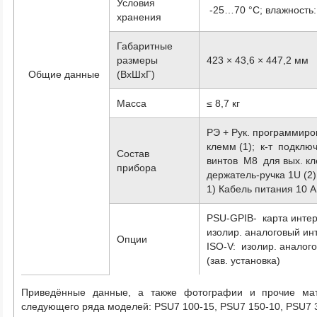
Условия
-25…70 °С; влажность:
хранения
Габаритные
размеры
423 × 43,6 × 447,2 мм
Общие данные
(ВхШхГ)
Масса
≤ 8,7 кг
РЭ + Рук. программиро
клемм (1); к-т подклю
Состав
винтов M8 для вых. кл
прибора
держатель-ручка 1U (2)
1) Кабель питания 10 А
PSU-GPIB- карта интер
изолир. аналоговый инте
Опции
ISO-V: изолир. аналог
(зав. установка)
Приведённые данные, а также фотографии и прочие ма
следующего ряда моделей:
PSU7 100-15, PSU7 150-10, PSU7 3