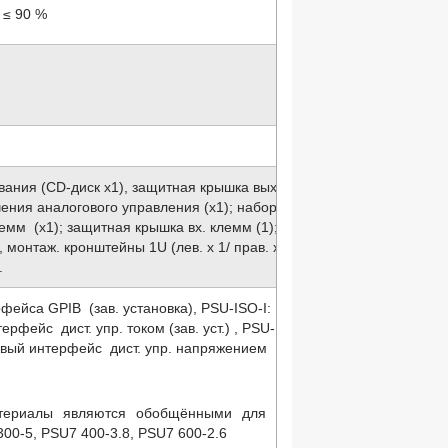
 ≤ 90 %
вания (CD-диск х1), защитная крышка вых.
чения аналогового управления (х1); набор
емм (х1); защитная крышка вх. клемм (1);
, монтаж. кронштейны 1U (лев. x 1/ прав. x
.
фейса GPIB (зав. установка), PSU-ISO-I:
рфейс дист. упр. током (зав. уст.) , PSU-
овый интерфейс дист. упр. напряжением
териалы являются обобщёнными для
00-5, PSU7 400-3.8, PSU7 600-2.6