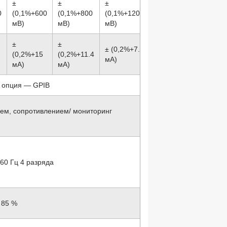
±
±
±
0
(0,1%+600
(0,1%+800
(0,1%+1200
мВ)
мВ)
мВ)
±
±
± (0,2%+7.8
(0,2%+15
(0,2%+11.4
мА)
мА)
мА)
, опция — GPIB
ем, сопротивлением/ мониторинг
60 Гц 4 разряда
 85 %