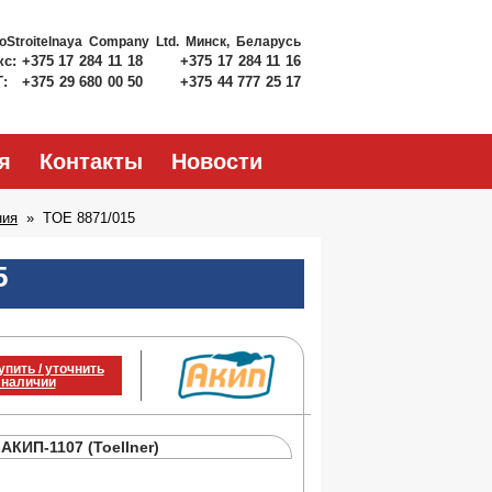
roStroitelnaya Company Ltd.
Минск, Беларусь
кс:
+375 17 284 11 18
+375 17 284 11 16
Т:
+375 29 680 00 50
+375 44 777 25 17
я
Контакты
Новости
ния
TOE 8871/015
5
упить / уточнить
 наличии
КИП-1107 (Toellner)