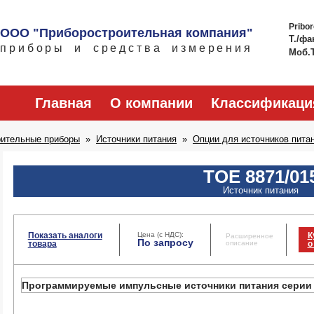
Pribo
ООО "Приборостроительная компания"
Т./фа
приборы и средства измерения
Моб.
Главная
О компании
Классификаци
рительные приборы
Источники питания
Опции для источников пита
TOE 8871/01
Источник питания
Показать аналоги
Цена (с НДС):
К
Расширенное
По запросу
товара
описание
о
Программируемые импульсные источники питания серии А