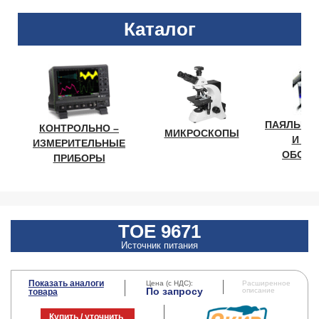
Каталог
ПАЯЛЬНО
КОНТРОЛЬНО –
МИКРОСКОПЫ
И ЛА
ИЗМЕРИТЕЛЬНЫЕ
ОБОРУ
ПРИБОРЫ
TOE 9671
Источник питания
Показать аналоги
Цена (с НДС):
Расширенное
По запросу
описание
товара
Купить / уточнить