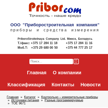
ООО "Приборостроительная компания"
приборы и средства измерения
PriboroStroitelnaya Company Ltd.
Минск, Беларусь
Т./факс:
+375 17 284 11 18
+375 17 284 11 16
Моб.Т:
+375 29 680 00 50
+375 44 777 25 17
Главная
О компании
Классификация
Контакты
Новости
Главная
Каталог
Контрольно – измерительные приборы
Источники питания
Разные программируемые
TOE 9671