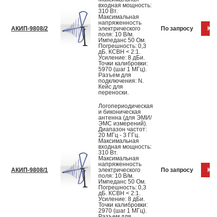
входная мощность:
310 Вт.
Максимальная
напряженность
АКИП-9808/2
электрического
По запросу
Куп
поля: 10 В/м.
Импеданс 50 Ом.
Погрешность: 0,3
дБ. КСВН < 2:1.
Усиление: 8 дБи.
Точки калибровки:
5970 (шаг 1 МГц).
Разъем для
подключения: N.
Кейс для
переноски.
Логопериодическая
и биконическая
антенна (для ЭМИ/
ЭМС измерений).
Диапазон частот:
20 МГц - 3 ГГц.
Максимальная
входная мощность:
310 Вт.
Максимальная
напряженность
АКИП-9808/1
электрического
По запросу
Куп
поля: 10 В/м.
Импеданс 50 Ом.
Погрешность: 0,3
дБ. КСВН < 2:1.
Усиление: 8 дБи.
Точки калибровки:
2970 (шаг 1 МГц).
Разъем для