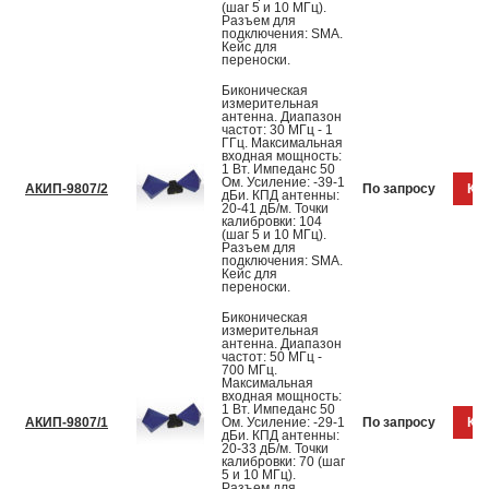
(шаг 5 и 10 МГц).
Разъем для
подключения: SMA.
Кейс для
переноски.
Биконическая
измерительная
антенна. Диапазон
частот: 30 МГц - 1
ГГц. Максимальная
входная мощность:
1 Вт. Импеданс 50
Ом. Усиление: -39-1
АКИП-9807/2
По запросу
Куп
дБи. КПД антенны:
20-41 дБ/м. Точки
калибровки: 104
(шаг 5 и 10 МГц).
Разъем для
подключения: SMA.
Кейс для
переноски.
Биконическая
измерительная
антенна. Диапазон
частот: 50 МГц -
700 МГц.
Максимальная
входная мощность:
1 Вт. Импеданс 50
АКИП-9807/1
Ом. Усиление: -29-1
По запросу
Куп
дБи. КПД антенны:
20-33 дБ/м. Точки
калибровки: 70 (шаг
5 и 10 МГц).
Разъем для