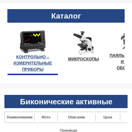
Каталог
ПАЯЛЬНО
КОНТРОЛЬНО –
МИКРОСКОПЫ
И ЛА
ИЗМЕРИТЕЛЬНЫЕ
ОБОРУ
ПРИБОРЫ
Биконические активные
Наименование
Фото
Описание
Цена
Приемная