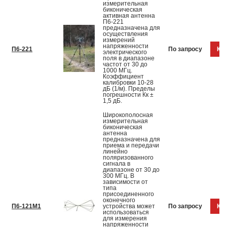
измерительная
биконическая
активная антенна
П6-221
предназначена для
осуществления
измерений
напряженности
П6-221
По запросу
Куп
электрического
поля в диапазоне
частот от 30 до
1000 МГц.
Коэффициент
калибровки 10-28
дБ (1/м). Пределы
погрешности Кк ±
1,5 дБ.
Широкополосная
измерительная
биконическая
антенна
предназначена для
приема и передачи
линейно
поляризованного
сигнала в
диапазоне от 30 до
300 МГц. В
зависимости от
типа
присоединенного
оконечного
П6-121М1
устройства может
По запросу
Куп
использоваться
для измерения
напряженности