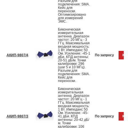
Разъем для
подключения: SMA.
Кейс для
переноски.
Оптимизировано
для измерений
ЭМС.
Биконическая
измерительная
антенна. Диапазон
частот: 20 МГц - 3
ГГц. Максимальная
входная мощность:
1 Вт. Импеданс 50
Ом. Усиление: -45-1
АКИП-9807/4
По запросу
Куп
дБи. КПД антенны:
20-51 дБ/м. Точки
калибровки: 296
(шаг 5 и 10 МГц).
Разъем для
подключения: SMA.
Кейс для
переноски.
Биконическая
измерительная
антенна. Диапазон
частот: 20 МГц - 1
ГГц. Максимальная
входная мощность:
1 Вт. Импеданс 50
Ом. Усиление: -45-
АКИП-9807/3
41 дБи. КПД
По запросу
Куп
антенны: 20-42 дБ/
м. Точки
калибровки: 106