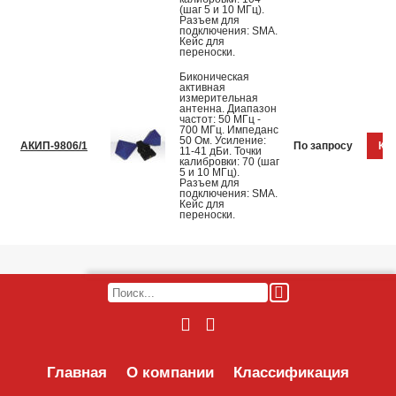
(шаг 5 и 10 МГц).
Разъем для
подключения: SMA.
Кейс для
переноски.
Биконическая
активная
измерительная
антенна. Диапазон
частот: 50 МГц -
700 МГц. Импеданс
50 Ом. Усиление:
АКИП-9806/1
По запросу
Куп
11-41 дБи. Точки
калибровки: 70 (шаг
5 и 10 МГц).
Разъем для
подключения: SMA.
Кейс для
переноски.
Главная
О компании
Классификация