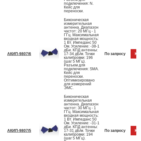
подключения: N.
Кейс для
переноски.
Биконическая
измерительная
антенна. Диапазон
частот: 20 МГц - 1
ГГц. Максимальная
входная мощность:
1 Вт. Импеданс 50
Ом. Усиление: -38-1
дБи. КПД антенны:
АКИП-9807/6
17-34 дБ/м. Точки
По запросу
Куп
калибровки: 196
(шаг 5 МГц).
Разъем для
подключения: SMA.
Кейс для
переноски.
Оптимизировано
для измерений
ЭМС.
Биконическая
измерительная
антенна. Диапазон
частот: 30 МГц - 1
ГГц. Максимальная
входная мощность:
1 Вт. Импеданс 50
Ом. Усиление: -31-1
дБи. КПД антенны:
АКИП-9807/5
17-31 дБ/м. Точки
По запросу
Куп
калибровки: 194
(шаг 5 МГц).