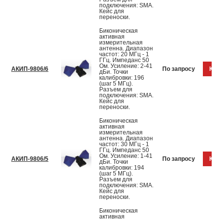
подключения: SMA.
Кейс для
переноски.
Биконическая
активная
измерительная
антенна. Диапазон
частот: 20 МГц - 1
ГГц. Импеданс 50
Ом. Усиление: 2-41
АКИП-9806/6
По запросу
Куп
дБи. Точки
калибровки: 196
(шаг 5 МГц).
Разъем для
подключения: SMA.
Кейс для
переноски.
Биконическая
активная
измерительная
антенна. Диапазон
частот: 30 МГц - 1
ГГц. Импеданс 50
Ом. Усиление: 1-41
АКИП-9806/5
По запросу
Куп
дБи. Точки
калибровки: 194
(шаг 5 МГц).
Разъем для
подключения: SMA.
Кейс для
переноски.
Биконическая
активная