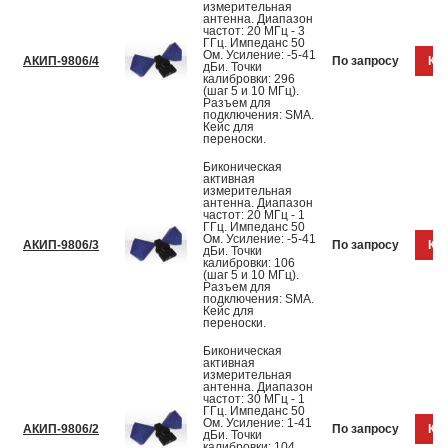
измерительная
антенна. Диапазон
частот: 20 МГц - 3
ГГц. Импеданс 50
Ом. Усиление: -5-41
АКИП-9806/4
По запросу
Куп
дБи. Точки
калибровки: 296
(шаг 5 и 10 МГц).
Разъем для
подключения: SMA.
Кейс для
переноски.
Биконическая
активная
измерительная
антенна. Диапазон
частот: 20 МГц - 1
ГГц. Импеданс 50
Ом. Усиление: -5-41
АКИП-9806/3
По запросу
Куп
дБи. Точки
калибровки: 106
(шаг 5 и 10 МГц).
Разъем для
подключения: SMA.
Кейс для
переноски.
Биконическая
активная
измерительная
антенна. Диапазон
частот: 30 МГц - 1
ГГц. Импеданс 50
Ом. Усиление: 1-41
АКИП-9806/2
По запросу
Куп
дБи. Точки
калибровки: 104