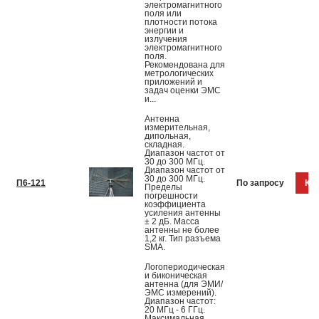
электромагнитного
поля или
плотности потока
энергии и
излучения
электромагнитного
поля.
Рекомендована для
метрологических
приложений и
задач оценки ЭМС
и...
Антенна
измерительная,
дипольная,
складная.
Диапазон частот от
30 до 300 МГц.
Диапазон частот от
30 до 300 МГц.
П6-121
По запросу
Куп
Пределы
погрешности
коэффициента
усиления антенны
± 2 дБ. Масса
антенны не более
1,2 кг. Тип разъема
SMA.
Логопериодическая
и биконическая
антенна (для ЭМИ/
ЭМС измерений).
Диапазон частот:
20 МГц - 6 ГГц.
Максимальная