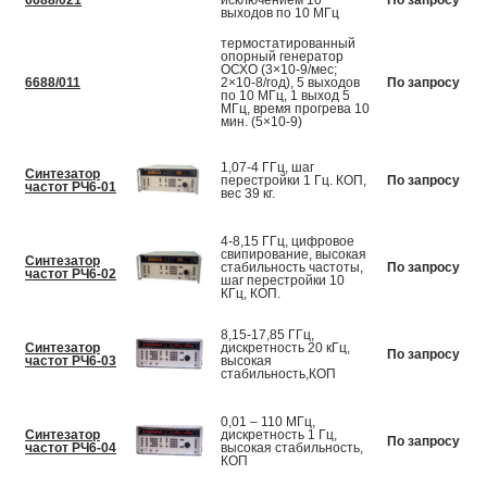
6688/021
исключением 10
По запросу
выходов по 10 МГц
термостатированный
опорный генератор
ОСХО (3×10-9/мес;
6688/011
2×10-8/год), 5 выходов
По запросу
по 10 МГц, 1 выход 5
МГц, время прогрева 10
мин. (5×10-9)
1,07-4 ГГц, шаг
Синтезатор
перестройки 1 Гц. КОП,
По запросу
частот РЧ6-01
вес 39 кг.
4-8,15 ГГц, цифровое
свипирование, высокая
Синтезатор
стабильность частоты,
По запросу
частот РЧ6-02
шаг перестройки 10
КГц, КОП.
8,15-17,85 ГГц,
Синтезатор
дискретность 20 кГц,
По запросу
частот РЧ6-03
высокая
стабильность,КОП
0,01 – 110 МГц,
Синтезатор
дискретность 1 Гц,
По запросу
частот РЧ6-04
высокая стабильность,
КОП