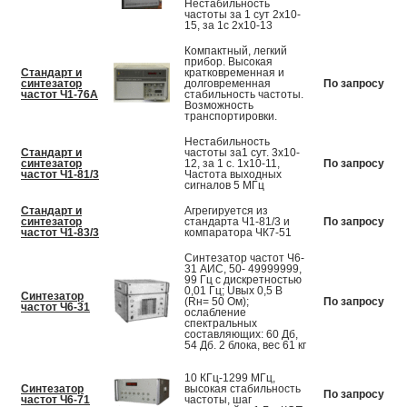
Нестабильность
частоты за 1 сут 2х10-
15, за 1с 2х10-13
Компактный, легкий
прибор. Высокая
Стандарт и
кратковременная и
синтезатор
долговременная
По запросу
частот Ч1-76А
стабильность частоты.
Возможность
транспортировки.
Нестабильность
Стандарт и
частоты за1 сут. 3х10-
синтезатор
12, за 1 с. 1х10-11,
По запросу
частот Ч1-81/3
Частота выходных
сигналов 5 МГц
Стандарт и
Агрегируется из
синтезатор
стандарта Ч1-81/3 и
По запросу
частот Ч1-83/3
компаратора ЧК7-51
Синтезатор частот Ч6-
31 АИС, 50- 49999999,
99 Гц с дискретностью
0,01 Гц; Uвых 0,5 В
Синтезатор
(Rн= 50 Ом);
По запросу
частот Ч6-31
ослабление
спектральных
составляющих: 60 Дб,
54 Дб. 2 блока, вес 61 кг
10 КГц-1299 МГц,
Синтезатор
высокая стабильность
По запросу
частот Ч6-71
частоты, шаг