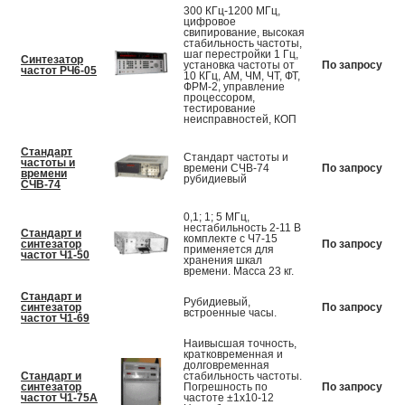
300 КГц-1200 МГц,
цифровое
свипирование, высокая
стабильность частоты,
шаг перестройки 1 Гц,
Синтезатор
установка частоты от
По запросу
частот РЧ6-05
10 КГц, АМ, ЧМ, ЧТ, ФТ,
ФРМ-2, управление
процессором,
тестирование
неисправностей, КОП
Стандарт
Стандарт частоты и
частоты и
времени СЧВ-74
По запросу
времени
рубидиевый
СЧВ-74
0,1; 1; 5 МГц,
нестабильность 2-11 В
Стандарт и
комплекте с Ч7-15
синтезатор
По запросу
применяется для
частот Ч1-50
хранения шкал
времени. Масса 23 кг.
Стандарт и
Рубидиевый,
синтезатор
По запросу
встроенные часы.
частот Ч1-69
Наивысшая точность,
кратковременная и
долговременная
Стандарт и
стабильность частоты.
синтезатор
Погрешность по
По запросу
частот Ч1-75А
частоте ±1х10-12