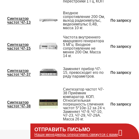
перестройки 1 Гц, КОП
Входное
сопротивление 200 Ом,
Синтезатор
выход радиоимпульс,
По запросу
частот Ч7-13
видеоимпульс 0,4В,
масса 10 кг.
Частота внутреннего
кварцевого генератора
Синтезатор
5 МГц. Входное
По запросу
частот Ч7-15
сопротивление не
менее 200 Ом. Масса
14 кг.
Заменяет прибор Ч7-
Синтезатор
15, превосходит его по
По запросу
частот Ч7-37
ряду параметров.
Синтезатор частот Ч7-
38 Приёмник
компаратор. КОП.
Относительная
Синтезатор
погрешность сличения
По запросу
частот Ч7-38
частот 5*10e-12 за 24 ч.
Заменяет Ч7-9, Ч7-10,
Ч7-23, Ч7-29, Ч7-29А.
Масса 26 кг.
ОТПРАВИТЬ ПИСЬМО
Наши менеджеры оперативно свяжутся с вами