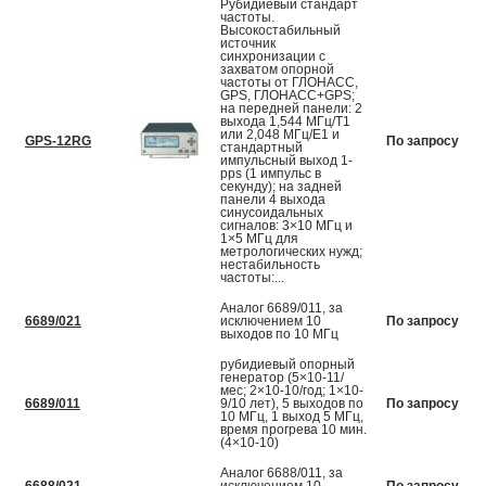
Рубидиевый стандарт
частоты.
Высокостабильный
источник
синхронизации с
захватом опорной
частоты от ГЛОНАСС,
GPS, ГЛОНАСС+GPS;
на передней панели: 2
выхода 1,544 МГц/Т1
или 2,048 МГц/Е1 и
GPS-12RG
По запросу
стандартный
импульсный выход 1-
pps (1 импульс в
секунду); на задней
панели 4 выхода
синусоидальных
сигналов: 3×10 МГц и
1×5 МГц для
метрологических нужд;
нестабильность
частоты:...
Аналог 6689/011, за
6689/021
исключением 10
По запросу
выходов по 10 МГц
рубидиевый опорный
генератор (5×10-11/
мес; 2×10-10/год; 1×10-
6689/011
9/10 лет), 5 выходов по
По запросу
10 МГц, 1 выход 5 МГц,
время прогрева 10 мин.
(4×10-10)
Аналог 6688/011, за