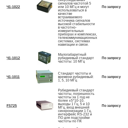
синусоидальных
сигналов частотой 5
Ч1-1022
или 10 МГц и могут
По запросу
использоваться в
качестве
встраиваемого
источника сигналов
высокой стабильности
в частотно-
измерительных
приборах и комплексах,
телекоммуникационных
системах, системах
навигации и связи.
Малогабаритный
Ч1-1012
рубидиевый стандарт
По запросу
частоты: 10 МГц
Стандарт частоты и
Ч1-1011
времени рубидиевый:
По запросу
1, 5, 10 МГц
Рубидиевый стандарт
частоты, погрешность
частоты за 1 год не
более ±5*10-10,
выходы 1 Гц, 5 и 10
FS725
По запросу
МГц, вход внешней
синхронизации 1 Гц,
интерфейс RS-232 и
ПО для подстройки
частоты по ПК