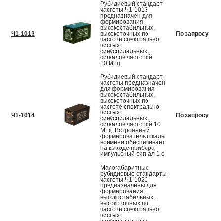
Рубидиевый стандарт
частоты Ч1-1013
предназначен для
формирования
высокостабильных,
Ч1-1013
высокоточных по
По запросу
частоте спектрально
чистых
синусоидальных
сигналов частотой
10 МГц.
Рубидиевый стандарт
частоты предназначен
для формирования
высокостабильных,
высокоточных по
частоте спектрально
чистых
Ч1-1014
По запросу
синусоидальных
сигналов частотой 10
МГц. Встроенный
формирователь шкалы
времени обеспечивает
на выходе прибора
импульсный сигнал 1 c.
Малогабаритные
рубидиевые стандарты
частоты Ч1-1022
предназначены для
формирования
высокостабильных,
высокоточных по
частоте спектрально
чистых