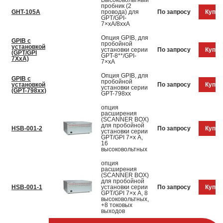
Высоковольтный
пробник (2
GHT-105A
провода) для
По запросу
Купит
GPT/GPI-
7×хA/8xxA
Опция GPIB, для
GPIB с
пробойной
установкой
установки серии
По запросу
Купит
(GPT/GPI
GPT-8**/GPI-
7XхА)
7×хА
Опция GPIB, для
GPIB с
пробойной
установкой
По запросу
Купит
установки серии
(GPT-798xx)
GPT-798xx
опция
расширения
(SCANNER BOX)
для пробойной
HSB-001-2
По запросу
Купит
установки серии
GPT/GPI 7×х А,
16
высоковольтных
опция
расширения
(SCANNER BOX)
для пробойной
HSB-001-1
установки серии
По запросу
Купит
GPT/GPI 7×х А, 8
высоковольтных,
+8 токовых
выходов