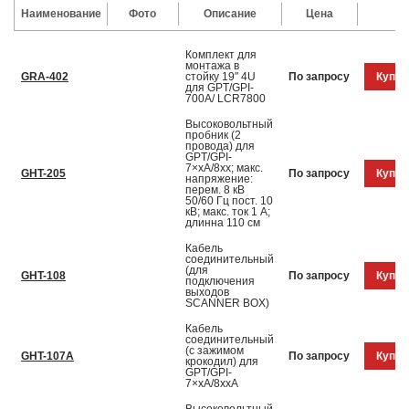
Наименование
Фото
Описание
Цена
Комплект для
монтажа в
GRA-402
стойку 19″ 4U
По запросу
Купит
для GPT/GPI-
700A/ LCR7800
Высоковольтный
пробник (2
провода) для
GPT/GPI-
7×хA/8xx; макс.
GHT-205
По запросу
Купит
напряжение:
перем. 8 кВ
50/60 Гц пост. 10
кВ; макс. ток 1 А;
длинна 110 см
Кабель
соединительный
(для
GHT-108
По запросу
Купит
подключения
выходов
SCANNER BOX)
Кабель
соединительный
(с зажимом
GHT-107A
По запросу
Купит
крокодил) для
GPT/GPI-
7×хA/8xxA