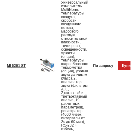
Универсальный
измеритель
MultiNorm:
температуры
воздуха,
скорости
воздушного
потока,
массового
расхода,
относительной
влажности,
точки росы,
освещенности,
яркости
(опция),
температуры
шарообразного
MI 6201 ST
По запросу
Купить
термометра
(опция), уровня
звука датчиком
класса 2,
анализатор
звука (фильтры
A, C,
Z,октавный и
третьоктавный
анализ, 19
расчетных
параметров),
регистратор
(4000 ячеек,
интервалы от
2с до 60 мин),
RS-232 +
кабель,...