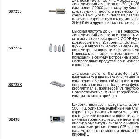
Диапазон частот 10 МГц – 8/18/33/5
динамический диапазон от -70 до +2
измерения 50000 раз в секунду Комп
S87235
конструкция и простота переноски Т
средней мощности сигналов в разли
включая непрерывную волну, импуль
3G/4G/5G и другие сигналы с вектор
Высокая частота до 67 ГГц Превосх
динамический диапазон и точность 
статистических измерений CCDF Фун
калибровки нуля Встроенная функция
Функция автоматического измерения
S87234
параметров мощности и времени имп
Превосходная скорость измерения - 
показаний в секунду Встроенный рад
беспроводные предустановки Измер
внешнего...
Диапазон частот от 9 кГц до 40 ГГц 
внутреннего и внешнего обнуления 
измерения абсолютной мощности си
S8723X
непрерывной волны Поддержка фун
programmanle, драйверов IVI, прото
Совместимость с USB-интерфейсом 
измерительного прибора
Широкий диапазон частот, диапазон ч
500 ГГц, одинарные/двойные каналы
варианты датчиков: датчики мощнос
волн, датчики пиковой мощности, да
S2438
миллиметровых волн Более десяти в
анализа амплитуды сигнала с импул
на миллиметровых волнах СВЧ и изм
параметров во временной области С
пиковой...