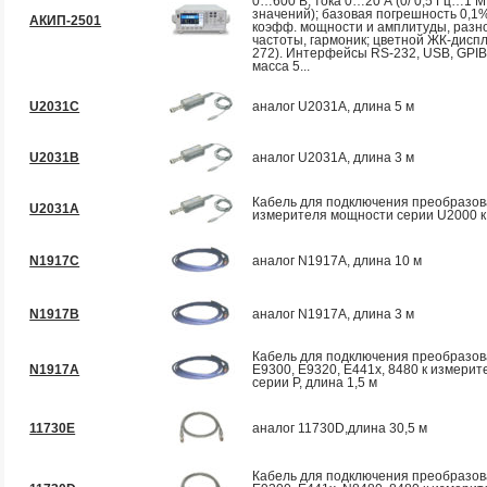
0…600 В, тока 0…20 А (0/ 0,5 Гц…1 МГ
значений); базовая погрешность 0,1
АКИП-2501
коэфф. мощности и амплитуды, разн
частоты, гармоник; цветной ЖК-диспл
272). Интерфейсы RS-232, USB, GPIB
масса 5...
U2031C
аналог U2031A, длина 5 м
U2031B
аналог U2031A, длина 3 м
Кабель для подключения преобразов
U2031A
измерителя мощности серии U2000 к 
N1917C
аналог N1917A, длина 10 м
N1917B
аналог N1917A, длина 3 м
Кабель для подключения преобразов
N1917A
Е9300, Е9320, Е441х, 8480 к измери
серии P, длина 1,5 м
11730E
аналог 11730D,длина 30,5 м
Кабель для подключения преобразов