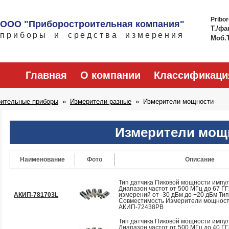
Pribo
ООО "Приборостроительная компания"
Т./фа
приборы и средства измерения
Моб.
Главная
О компании
Классификаци
рительные приборы
Измерители разные
Измерители мощности
Измерители мощ
Наименование
Фото
Описание
Тип датчика Пиковой мощности импул
Диапазон частот от 500 МГц до 67 Г
АКИП-781703L
измерений от -30 дБм до +20 дБм Ти
Совместимость Измерители мощнос
АКИП-72438PB
Тип датчика Пиковой мощности импул
Диапазон частот от 500 МГц до 40 Г