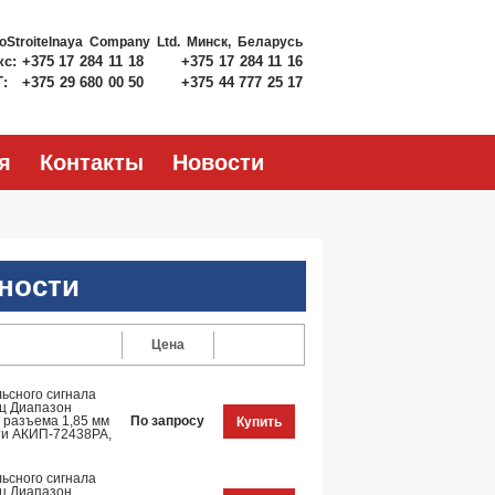
roStroitelnaya Company Ltd.
Минск, Беларусь
кс:
+375 17 284 11 18
+375 17 284 11 16
Т:
+375 29 680 00 50
+375 44 777 25 17
я
Контакты
Новости
ности
Цена
ьсного сигнала
Гц Диапазон
п разъема 1,85 мм
По запросу
Купить
ти АКИП-72438PA,
ьсного сигнала
Гц Диапазон