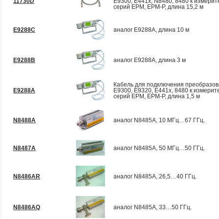
11730D
Е9300, Е441х, N8480, 8480 к измери
серий EPM, EPM-P, длина 15,2 м
E9288C
аналог E9288A, длина 10 м
E9288B
аналог E9288A, длина 3 м
Кабель для подключения преобразов
E9288A
Е9300, Е9320, Е441х, 8480 к измери
серий EPM, EPM-P, длина 1,5 м
N8488A
аналог N8485A, 10 МГц…67 ГГц.
N8487A
аналог N8485A, 50 МГц…50 ГГц.
N8486AR
аналог N8485A, 26,5…40 ГГц.
N8486AQ
аналог N8485A, 33…50 ГГц.