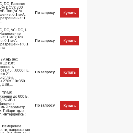
C, DC; Базовая
CV/ DCV): 800
мВ; Ток (ACA/
По запросу
Купить
шение: 0,1 мкА;
. разрешение: 1
.
C, DC, AC+DC, U-
; Напряжение
ие: 1 мкВ; Ток
е: 0,1 мкА;
По запросу
Купить
. разрешение: 0,1
тота
 (МЭК/ IEC
 12 кВт;
решность
та 45....6000 Гц.
По запросу
Купить
его 21
дисплей,
ры 270х110х350
 USB,...
и. TRMS
яжения до 600 В,
(0,1%ИВ ±
ффициент
По запросу
Купить
емый параметр.
м. Габаритные
г. Интерфейсы:
и. Измерение
ости, напряжения