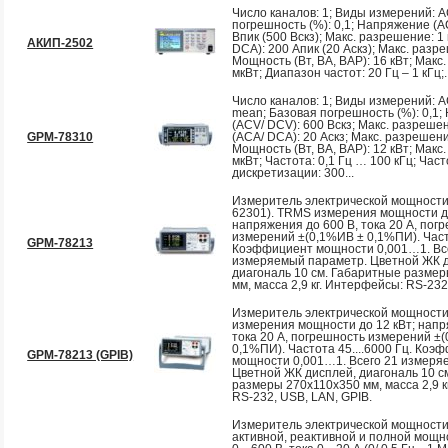
Число каналов: 1; Виды измерений: A
погрешность (%): 0,1; Напряжение (A
Впик (500 Вскз); Макс. разрешение: 1 
АКИП-2502
DCA): 200 Апик (20 Аскз); Макс. разре
Мощность (Вт, ВА, ВАР): 16 кВт; Макс
мкВт; Диапазон частот: 20 Гц – 1 кГц;..
Число каналов: 1; Виды измерений: A
mean; Базовая погрешность (%): 0,1
(ACV/ DCV): 600 Вскз; Макс. разрешен
GPM-78310
(ACA/ DCA): 20 Аскз; Макс. разрешени
Мощность (Вт, ВА, ВАР): 12 кВт; Макс
мкВт; Частота: 0,1 Гц … 100 кГц; Час
дискретизации: 300...
Измеритель электрической мощности
62301). TRMS измерения мощности до
напряжения до 600 В, тока 20 А, пог
измерений ±(0,1%ИВ ± 0,1%ПИ). Часто
GPM-78213
Коэффициент мощности 0,001…1. Вс
измеряемый параметр. Цветной ЖК 
диагональ 10 см. Габаритные разме
мм, масса 2,9 кг. Интерфейсы: RS-232,
Измеритель электрической мощност
измерения мощности до 12 кВт; напр
тока 20 А, погрешность измерений ±
0,1%ПИ). Частота 45....6000 Гц. Коэ
GPM-78213 (GPIB)
мощности 0,001…1. Всего 21 измеря
Цветной ЖК дисплей, диагональ 10 с
размеры 270х110х350 мм, масса 2,9 к
RS-232, USB, LAN, GPIB.
Измеритель электрической мощност
активной, реактивной и полной мощн