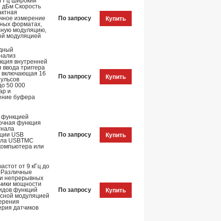
0 ГГц Широкий
6 дБм Скорость
актная
очное измерение
По запросу
Купить
чных форматах,
сную модуляцию,
ной модуляцией
одный
Анализ
кция внутренней
 ввода триггера
, включающая 16
По запросу
Купить
ульсов
до 50 000
ар и
ение буфера
С функцией
Точная функция
гнала
кции USB
По запросу
Купить
кола USBTMC
компьютера или
астот от 9 кГц до
 Различные
ти непрерывных
тчики мощности
идов функций
По запросу
Купить
ьсной модуляцией
ерения
ерия датчиков