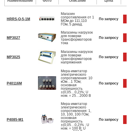
Наименование
Фото
Описание
Цена
Магазин
сопротивления от 1
HRRS-Q-5-1M
По запросу
Ку
МОм до 111,110
ГОм, 5 декад.
Магазины нагрузок
для поверки
МР3027
По запросу
Ку
трансформаторов
тока
Магазины нагрузок
для поверки
МР3025
По запросу
Ку
трансформаторов
напряжения
Мера-имитатор
электрического
сопротивления: 10
кОм…1 ТОм;
Р40116М
По запросу
Ку
основная
погрешность
±(0,05…0,2)%; U
ном. = 25…2000 В
Мера-имитатор
электрического
сопротивления: 1,
10, 100, 100 ГОм;
основная
Р4085-М1
По запросу
Ку
погрешность
±(0,05…0,2)% ; U
ном. = 100 В; U