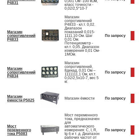
0,001 Ом -100 кОм,
Р4831
класс точности -
0,02/2,5*10-7
Магазин
сопротивлений
Р4833 - кл.т. 0,02.
Диапазон
Магазин
показаний 0,015-
сопротивлений
1111,10 Ом. Шаг
По запросу
Ку
Р4833
0,01 Ом.
Потенциометр -
кл.т. 0,05. Диапазон
измерения 0,01 Ом-
1МОм.
Магазин
сопротивлений,
Магазин
8декад, 0,01 Ом –
сопротивлений
По запросу
Ку
1111111,1 Ом, кл.т.
Р4834
0,02/2,5х10-7, вес 5
кг.
Магазин
Магазин ёмкости
По запросу
Ку
ёмкости Р5025
Мост переменного
тока, предназначен
для
Мост
автоматического
переменного
измерения: C, I, R,
По запросу
Ку
тока Р5083
tg б и т. д. Диапазон
рабочих частот от