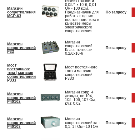
класса точности
0,05/4 х 10-6, 0,01
Магазин
Ом - 100 кОм.
сопротивления
Предназначен для
По запросу
Ку
МСР-63
работы в цепях
постоянного тока в
качестве меры
электрического
сопротивления.
Магазин
Магазин
сопротивлений.
сопротивлений
По запросу
Ку
Класс точности
Р33
0,2/6х10-6
Мост
Мост постоянного
постоянного
тока и магазин
тока | магазин
По запросу
Ку
сопротивлений
сопротивлений
Р333
Р333
Магазин сопр. 4
Магазин
декады, по 104,
сопротивлений
По запросу
Ку
105, 106, 107 Oм,
Р40102
кл.т. 0,02
Магазин
Магазин
сопротивлений
сопротивлений кл.т.
По запросу
Ку
Р40103
0,1, 1 ГОм - 10 ГОм