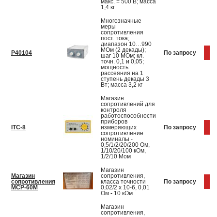
макс. = 500 В; масса
1,4 кг
Многозначные
меры
сопротивления
пост. тока;
диапазон 10…990
МОм (2 декады);
Р40104
По запросу
Ку
шаг 10 МОм; кл.
точн. 0,1 и 0,05;
мощность
рассеяния на 1
ступень декады 3
Вт; масса 3,2 кг
Магазин
сопротивлений для
контроля
работоспособности
приборов
ITC-8
измеряющих
По запросу
Ку
сопротивление
номиналы -
0,5/1/2/20/200 Ом,
1/10/20/100 кОм,
1/2/10 Мом
Магазин
Магазин
сопротивления,
сопротивления
класса точности
По запросу
Ку
МСР-60М
0,02/2 х 10-6, 0,01
Ом - 10 кОм
Магазин
сопротивления,