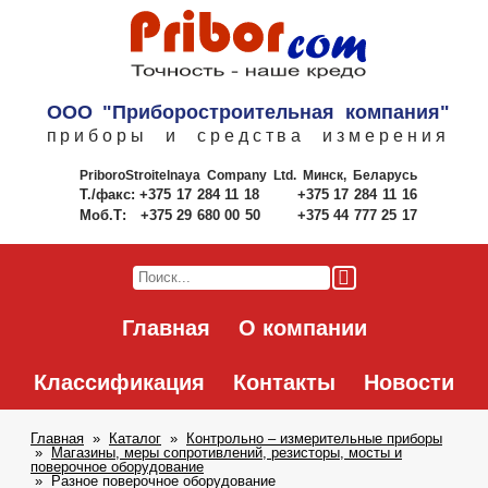
ООО "Приборостроительная компания"
приборы и средства измерения
PriboroStroitelnaya Company Ltd.
Минск, Беларусь
Т./факс:
+375 17 284 11 18
+375 17 284 11 16
Моб.Т:
+375 29 680 00 50
+375 44 777 25 17
Главная
О компании
Классификация
Контакты
Новости
Главная
Каталог
Контрольно – измерительные приборы
Магазины, меры сопротивлений, резисторы, мосты и
поверочное оборудование
Разное поверочное оборудование