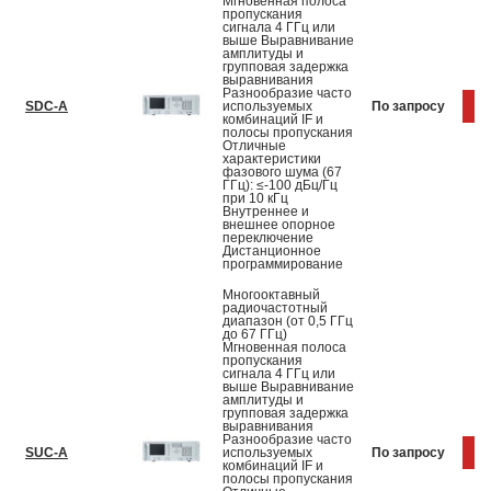
Мгновенная полоса
пропускания
сигнала 4 ГГц или
выше Выравнивание
амплитуды и
групповая задержка
выравнивания
Разнообразие часто
SDC-A
используемых
По запросу
К
комбинаций IF и
полосы пропускания
Отличные
характеристики
фазового шума (67
ГГц): ≤-100 дБц/Гц
при 10 кГц
Внутреннее и
внешнее опорное
переключение
Дистанционное
программирование
Многооктавный
радиочастотный
диапазон (от 0,5 ГГц
до 67 ГГц)
Мгновенная полоса
пропускания
сигнала 4 ГГц или
выше Выравнивание
амплитуды и
групповая задержка
выравнивания
Разнообразие часто
SUC-A
используемых
По запросу
К
комбинаций IF и
полосы пропускания