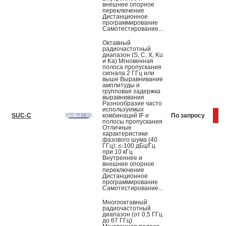
внешнее опорное
переключение
Дистанционное
программирование
Самотестирование...
Октавный
радиочастотный
диапазон (S, C, X, Ku
и Ka) Мгновенная
полоса пропускания
сигнала 2 ГГц или
выше Выравнивание
амплитуды и
групповая задержка
выравнивания
Разнообразие часто
используемых
SUC-C
комбинаций IF и
По запросу
К
полосы пропускания
Отличные
характеристики
фазового шума (40
ГГц): ≤-100 дБц/Гц
при 10 кГц
Внутреннее и
внешнее опорное
переключение
Дистанционное
программирование
Самотестирование...
Многооктавный
радиочастотный
диапазон (от 0,5 ГГц
до 67 ГГц)