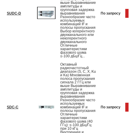
выше Выравнивание
амплитуды и
групповая задержка
SUDC-D
выравнивания
По запросу
К
Разнообразие часто
используемых
комбинаций IF и
полосы пропускания
Выбор когерентного
двухканального или
некогерентного
двухканального
Отличные
характеристики
фазового шума
≤-100 дБц/Гц...
Октавный
радиочастотный
диапазон (S, C, X, Ku
и Ka) Мгновенная
полоса пропускания
сигнала 2 ГГц или
выше Выравнивание
амплитуды и
групповая задержка
выравнивания
Разнообразие часто
используемых
SDC-C
комбинаций IF и
По запросу
К
полосы пропускания
Отличные
характеристики
фазового шума (40
ГГц): ≤-100 дБц/Гц
при 10 кГц
Внутреннее и