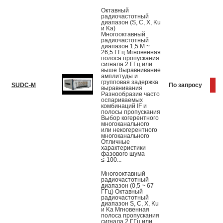
Октавный
радиочастотный
диапазон (S, C, X, Ku
и Ka)
Многооктавный
радиочастотный
диапазон 1,5 М ~
26,5 ГГц Мгновенная
полоса пропускания
сигнала 2 ГГц или
выше Выравнивание
амплитуды и
групповая задержка
SUDC-M
По запросу
К
выравнивания
Разнообразие часто
оспариваемых
комбинаций IF и
полосы пропускания
Выбор когерентного
многоканального
или некогерентного
многоканального
Отличные
характеристики
фазового шума
≤-100...
Многооктавный
радиочастотный
диапазон (0,5 ~ 67
ГГц) Октавный
радиочастотный
диапазон S, C, X, Ku
и Ka Мгновенная
полоса пропускания
сигнала 2 ГГц или