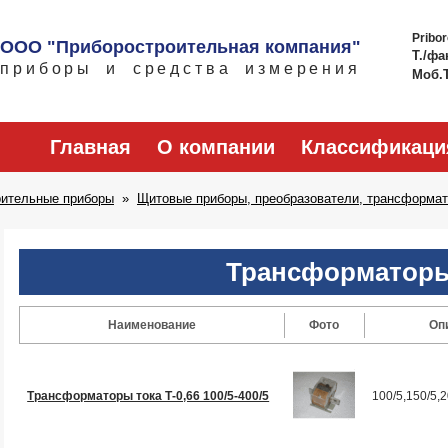
Pribo
ООО "Приборостроительная компания"
Т./фа
приборы и средства измерения
Моб.
Главная
О компании
Классификаци
рительные приборы
Щитовые приборы, преобразователи, трансформат
Трансформаторы
Наименование
Фото
Оп
Трансформаторы тока Т-0,66 100/5-400/5
100/5,150/5,2