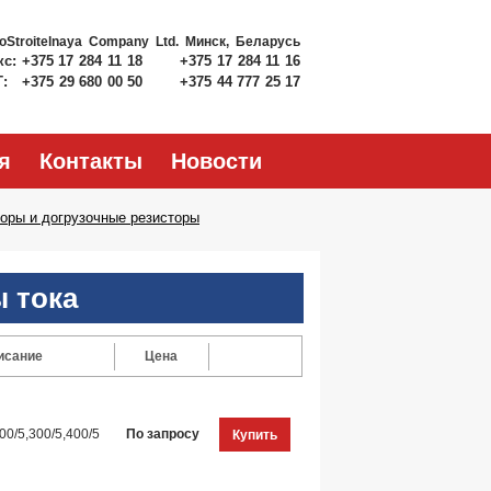
roStroitelnaya Company Ltd.
Минск, Беларусь
кс:
+375 17 284 11 18
+375 17 284 11 16
Т:
+375 29 680 00 50
+375 44 777 25 17
я
Контакты
Новости
оры и догрузочные резисторы
 тока
исание
Цена
00/5,300/5,400/5
По запросу
Купить