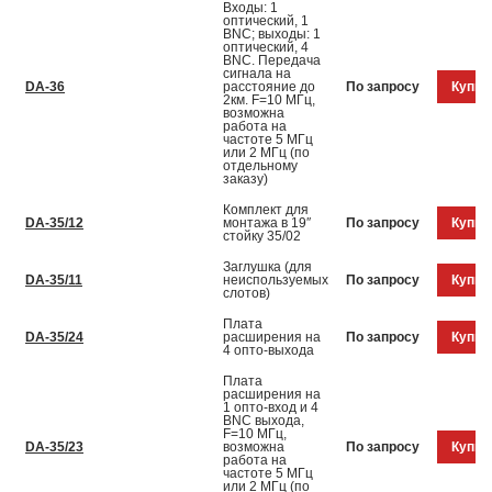
Входы: 1
оптический, 1
BNC; выходы: 1
оптический, 4
BNC. Передача
сигнала на
DA-36
расстояние до
По запросу
Купит
2км. F=10 МГц,
возможна
работа на
частоте 5 МГц
или 2 МГц (по
отдельному
заказу)
Комплект для
DA-35/12
монтажа в 19″
По запросу
Купит
стойку 35/02
Заглушка (для
DA-35/11
неиспользуемых
По запросу
Купит
слотов)
Плата
DA-35/24
расширения на
По запросу
Купит
4 опто-выхода
Плата
расширения на
1 опто-вход и 4
BNC выхода,
F=10 МГц,
DA-35/23
возможна
По запросу
Купит
работа на
частоте 5 МГц
или 2 МГц (по