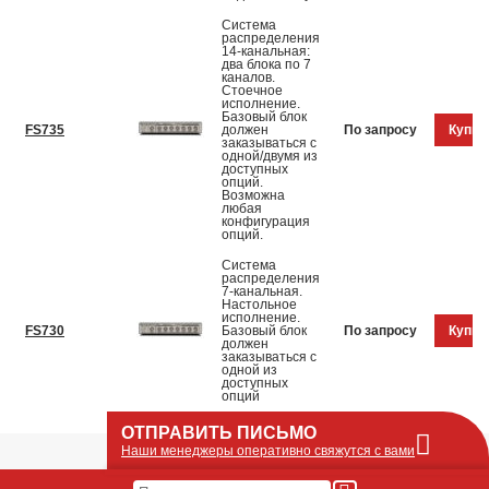
Система
распределения
14-канальная:
два блока по 7
каналов.
Стоечное
исполнение.
Базовый блок
FS735
должен
По запросу
Купит
заказываться с
одной/двумя из
доступных
опций.
Возможна
любая
конфигурация
опций.
Система
распределения
7-канальная.
Настольное
исполнение.
FS730
Базовый блок
По запросу
Купит
должен
заказываться с
одной из
доступных
опций
ОТПРАВИТЬ ПИСЬМО
Наши менеджеры оперативно свяжутся с вами