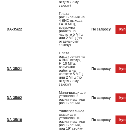
отдельному
заказу)
Плата
расширения на
4 BNC выхода,
F=10 МГц,
возможна
DA-35/22
По запросу
Купит
работа на
частоте 5 МГц
или 2 МГц (по
отдельному
заказу)
Плата
расширения на
4 BNC входа,
F=10 МГц,
возможна
DA-35/21
По запросу
Купит
работа на
частоте 5 МГц
или 2 МГц (по
отдельному
заказу)
Мини-шасси для
установки 2
DA-35/02
По запросу
Купит
различных плат
разширения
Универсальное
шасси для
установки 10
DA-35/10
По запросу
Купит
различных плат
разширения,
под 19″ стойку