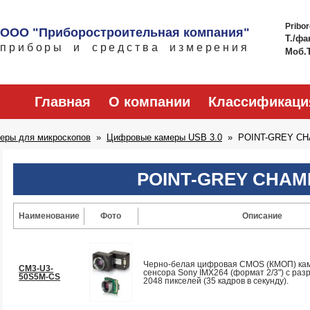
Pribo
ООО "Приборостроительная компания"
Т./фа
приборы и средства измерения
Моб.
Главная
О компании
Классификаци
еры для микроскопов
Цифровые камеры USB 3.0
POINT-GREY C
POINT-GREY CHAM
Наименование
Фото
Описание
Черно-белая цифровая CMOS (КМОП) кам
CM3-U3-
сенсора Sony IMX264 (формат 2/3") с ра
50S5M-CS
2048 пикселей (35 кадров в секунду).