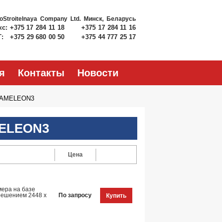
roStroitelnaya Company Ltd.
Минск, Беларусь
кс:
+375 17 284 11 18
+375 17 284 11 16
Т:
+375 29 680 00 50
+375 44 777 25 17
я
Контакты
Новости
HAMELEON3
ELEON3
Цена
ера на базе
зрешением 2448 x
По запросу
Купить