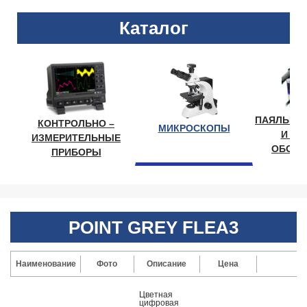
Каталог
ПАЯЛЬНО
КОНТРОЛЬНО –
МИКРОСКОПЫ
И ЛА
ИЗМЕРИТЕЛЬНЫЕ
ОБОРУ
ПРИБОРЫ
POINT GREY FLEA3
Наименование
Фото
Описание
Цена
Цветная
цифровая