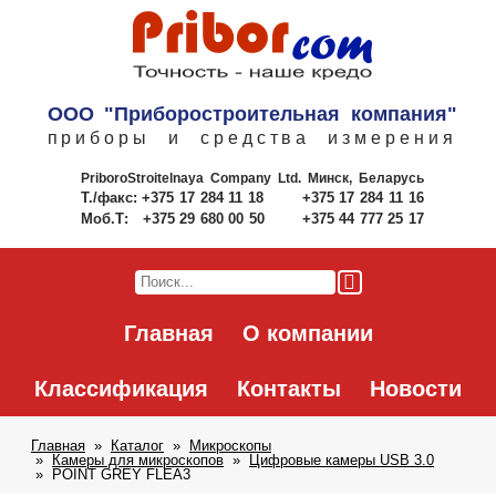
ООО "Приборостроительная компания"
приборы и средства измерения
PriboroStroitelnaya Company Ltd.
Минск, Беларусь
Т./факс:
+375 17 284 11 18
+375 17 284 11 16
Моб.Т:
+375 29 680 00 50
+375 44 777 25 17
Главная
О компании
Классификация
Контакты
Новости
Главная
Каталог
Микроскопы
Камеры для микроскопов
Цифровые камеры USB 3.0
POINT GREY FLEA3