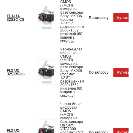
CMOS
(КМОП)
камера на
базе сенсора
FL3-U3-
Sony IMX036
По запросу
Купить
32S2C-CS
(формат
1/2.8") с
разрешением
2080x1552
пикселей (60
кадров в
секунду).
Черно-белая
цифровая
CMOS
(КМОП)
камера на
базе сенсора
FL3-U3-
Sony IMX036
По запросу
Купить
32S2M-CS
(формат
1/2.8") с
разрешением
2080x1552
пикселей (60
кадров в
секунду).
Черно-белая
цифровая
CMOS
(КМОП)
камера на
базе сенсора
On Semi
VITA1300
FL3-U3-
(формат 1/2")
По запросу
Купить