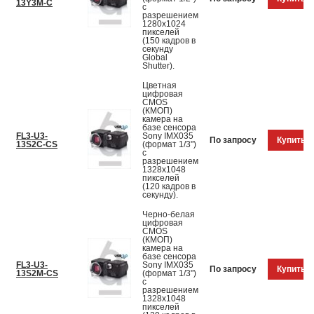
13Y3M-C
с
разрешением
1280x1024
пикселей
(150 кадров в
секунду
Global
Shutter).
Цветная
цифровая
CMOS
(КМОП)
камера на
базе сенсора
FL3-U3-
Sony IMX035
По запросу
Купить
13S2C-CS
(формат 1/3")
с
разрешением
1328x1048
пикселей
(120 кадров в
секунду).
Черно-белая
цифровая
CMOS
(КМОП)
камера на
базе сенсора
FL3-U3-
Sony IMX035
По запросу
Купить
13S2M-CS
(формат 1/3")
с
разрешением
1328x1048
пикселей