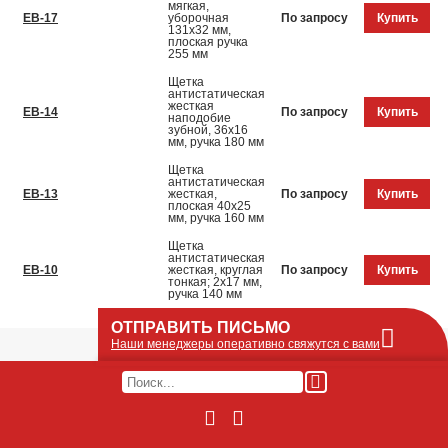
мягкая,
EB-17
уборочная
По запросу
Купить
131x32 мм,
плоская ручка
255 мм
Щетка
антистатическая
жесткая
EB-14
По запросу
Купить
наподобие
зубной, 36x16
мм, ручка 180 мм
Щетка
антистатическая
EB-13
жесткая,
По запросу
Купить
плоская 40x25
мм, ручка 160 мм
Щетка
антистатическая
EB-10
жесткая, круглая
По запросу
Купить
тонкая; 2x17 мм,
ручка 140 мм
ОТПРАВИТЬ ПИСЬМО
Наши менеджеры оперативно свяжутся с вами
Оставьте Ваше сообщение или запрос по
наличию оборудования в этой форме, мы
его получим по e-mail и оперативно ответим!