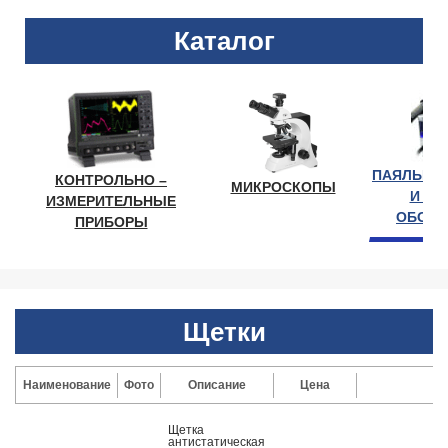
Каталог
ПАЯЛЬНО
КОНТРОЛЬНО –
МИКРОСКОПЫ
И ЛА
ИЗМЕРИТЕЛЬНЫЕ
ОБОРУ
ПРИБОРЫ
Щетки
Наименование
Фото
Описание
Цена
Щетка
антистатическая