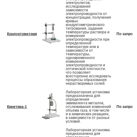
электролитов,
исследования
зависимости
электропроводности от
концентрации, получения
кривых
кондуктометрического
титрования, задания
температуры раствора и
Кондуктометрия
По запросу
измерение
электропроводности при
определенной
температуре или в
зависимости от
температуры,
одновременного
измерения
электропроводности и
оптической плотности,
что позволяет
всесторонне исследовать
процессы образования
нерастворимых солей.
Лабораторная установка
предназначена для
определения
эквивалента металла,
Кинетика-1
отслеживания изменений
По запросу
объема газа, в том числе
и в химических реакциях,
в зависимости от разных
условий.
Лабораторная установка
предназначена для