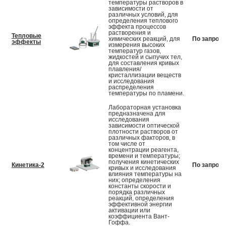
температуры растворов в
зависимости от
различных условий, для
определения теплового
эффекта процессов
растворения и
Тепловые
химических реакций, для
По запросу
эффекты
измерения высоких
температур газов,
жидкостей и сыпучих тел,
для составления кривых
плавления/
кристаллизации веществ
и исследования
распределения
температуры по пламени.
Лабораторная установка
предназначена для
исследования
зависимости оптической
плотности растворов от
различных факторов, в
том числе от
концентрации реагента,
времени и температуры;
получения кинетических
Кинетика-2
По запросу
кривых и исследования
влияния температуры на
них; определения
константы скорости и
порядка различных
реакций, определения
эффективной энергии
активации или
коэффициента Вант-
Гоффа.