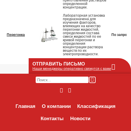
приготовления растворов
определенной
концентрации.
Лабораторная установка
предназначена для
изучения факторов,
влияющих на качество
перегонки жидкостей,
определения состава
Перегонка
По запросу
смеси жидкостей по ее
кривой перегонки и
определения
концентрации раствора
веществ по их
электропроводности.
ОТПРАВИТЬ ПИСЬМО
Наши менеджеры оперативно свяжутся с вами
Оставьте Ваше сообщение или запрос по
наличию оборудования в этой форме, мы
его получим по e-mail и оперативно ответим!
Интересуемое оборудование:
Главная
О компании
Классификация
Контакты
Новости