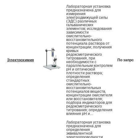
Лабораторная установка
предназначена для
измерения
электродвижущей силы
(ЭДС) различных
гальванических
элементов; исследования
зависимости
окислительно-
восстановительного
потенциала раствора от
концентрации; получения
кривых
редоксметрического
титрования, при
Электрохимия
По запросу
необходимости с
параллельным контролем
рН и оптической
плотности раствора;
определения
стандартных
окислительно-
восстановительных
потенциалов веществ,
концентрации окислителя
или восстановителя;
подбора индикаторов для
редоксметрического
титрования; определения
влияния рН и...
Лабораторная установка
предназначена для
определения
эквивалентной
электропроводности