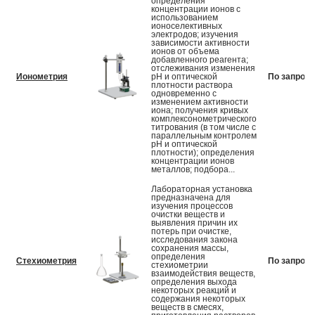
определения
концентрации ионов с
использованием
ионоселективных
электродов; изучения
зависимости активности
ионов от объема
добавленного реагента;
отслеживания изменения
Ионометрия
рН и оптической
По запросу
плотности раствора
одновременно с
изменением активности
иона; получения кривых
комплексонометрического
титрования (в том числе с
параллельным контролем
рН и оптической
плотности); определения
концентрации ионов
металлов; подбора...
Лабораторная установка
предназначена для
изучения процессов
очистки веществ и
выявления причин их
потерь при очистке,
исследования закона
сохранения массы,
определения
Стехиометрия
По запросу
стехиометрии
взаимодействия веществ,
определения выхода
некоторых реакций и
содержания некоторых
веществ в смесях,