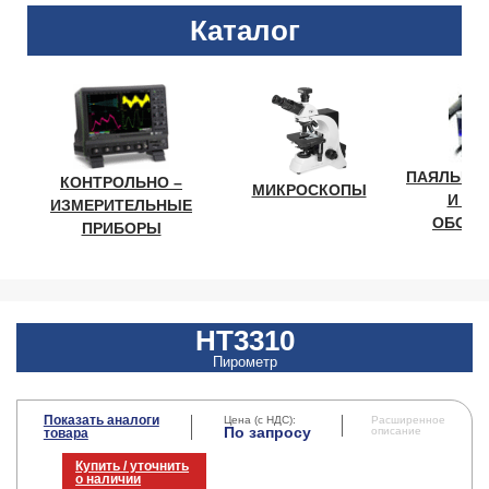
Каталог
ПАЯЛЬНО
КОНТРОЛЬНО –
МИКРОСКОПЫ
И ЛА
ИЗМЕРИТЕЛЬНЫЕ
ОБОРУ
ПРИБОРЫ
HT3310
Пирометр
Показать аналоги
Цена (с НДС):
Расширенное
По запросу
описание
товара
Купить / уточнить
о наличии