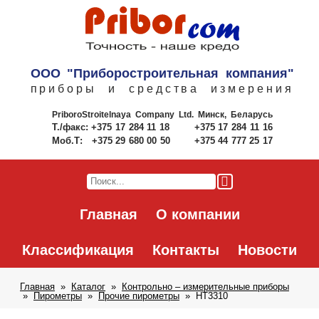
ООО "Приборостроительная компания"
приборы и средства измерения
PriboroStroitelnaya Company Ltd.
Минск, Беларусь
Т./факс:
+375 17 284 11 18
+375 17 284 11 16
Моб.Т:
+375 29 680 00 50
+375 44 777 25 17
Главная
О компании
Классификация
Контакты
Новости
Главная
Каталог
Контрольно – измерительные приборы
Пирометры
Прочие пирометры
HT3310