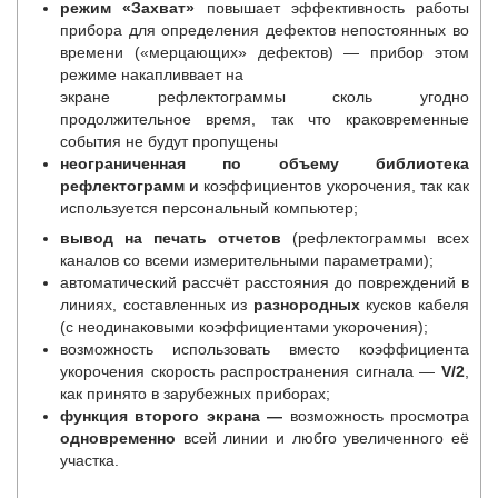
режим «Захват»
повышает эффективность работы
прибора для определения дефектов непостоянных во
времени («мерцающих» дефектов) — прибор этом
режиме накапливвает на
экране рефлектограммы сколь угодно
продолжительное время, так что краковременные
события не будут пропущены
неограниченная по объему библиотека
рефлектограмм и
коэффициентов укорочения, так как
используется персональный компьютер;
вывод на печать
отчетов
(рефлектограммы всех
каналов со всеми измерительными параметрами);
автоматический рассчёт расстояния до повреждений в
линиях, составленных из
разнородных
кусков кабеля
(с неодинаковыми коэффициентами укорочения);
возможность использовать вместо коэффициента
укорочения скорость распространения сигнала —
V/2
,
как принято в зарубежных приборах;
функция второго экрана —
возможность просмотра
одновременно
всей линии и любго увеличенного её
участка.