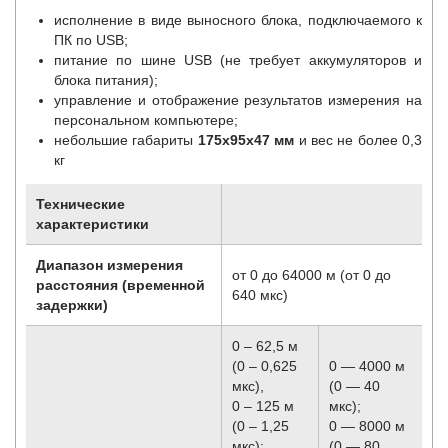
исполнение в виде выносного блока, подключаемого к
ПК по USB;
питание по шине USB (не требует аккумуляторов и
блока питания);
управление и отображение результатов измерения на
персональном компьютере;
небольшие габариты
175х95х47 мм
и вес не более 0,3
кг
Технические
характеристики
Диапазон измерения
от 0 до 64000 м (от 0 до
расстояния (временной
640 мкс)
задержки)
0 – 62,5 м
(0 – 0,625
0 — 4000 м
мкс),
(0 — 40
0 – 125 м
мкс);
(0 – 1,25
0 — 8000 м
мкс);
(0 — 80