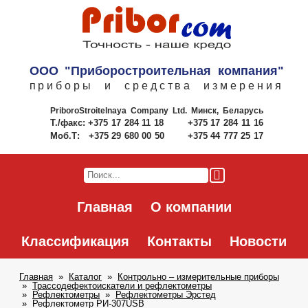
ООО "Приборостроительная компания"
приборы и средства измерения
PriboroStroitelnaya Company Ltd.
Минск, Беларусь
Т./факс:
+375 17 284 11 18
+375 17 284 11 16
Моб.Т:
+375 29 680 00 50
+375 44 777 25 17
Главная
О компании
Классификация
Контакты
Новости
Главная
Каталог
Контрольно – измерительные приборы
Трассодефектоискатели и рефлектометры
Рефлектометры
Рефлектометры Эрстед
Рефлектометр РИ-307USB