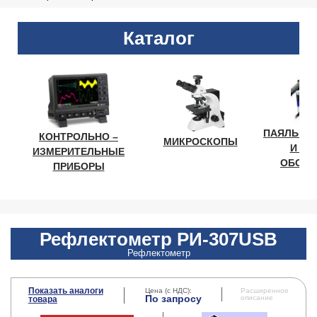
Каталог
ПАЯЛЬНО
КОНТРОЛЬНО –
МИКРОСКОПЫ
И ЛА
ИЗМЕРИТЕЛЬНЫЕ
ОБОРУ
ПРИБОРЫ
Рефлектометр РИ-307USB
Рефлектометр
Показать аналоги
Цена (с НДС):
Расширенное
По запросу
описание
товара