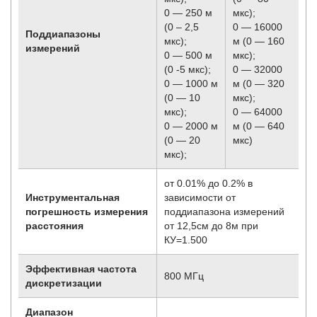
0 — 250 м
мкс);
(0 – 2,5
0 — 16000
Поддиапазоны
мкс);
м (0 — 160
измерений
0 — 500 м
мкс);
(0 -5 мкс);
0 — 32000
0 — 1000 м
м (0 — 320
(0 — 10
мкс);
мкс);
0 — 64000
0 — 2000 м
м (0 — 640
(0 — 20
мкс)
мкс);
от 0.01% до 0.2% в
Инструментальная
зависимости от
погрешность измерения
поддиапазона измерений
расстояния
от 12,5см до 8м при
КУ=1.500
Эффективная частота
800 МГц
дискретизации
Диапазон