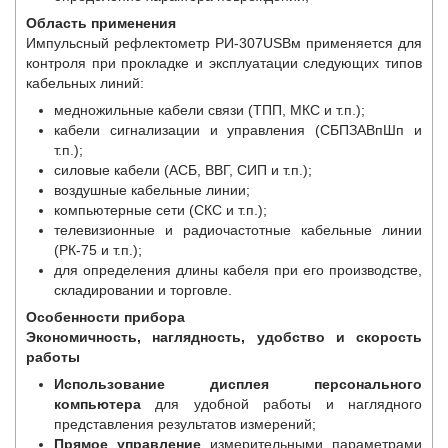
Область применения
Импульсный рефлектометр РИ-307USBм применяется для
контроля при прокладке и эксплуатации следующих типов
кабельных линий:
медножильные кабели связи (ТПП, МКС и т.п.);
кабели сигнализации и управления (СБПЗАВпШп и
т.п.);
силовые кабели (АСБ, ВВГ, СИП и т.п.);
воздушные кабельные линии;
компьютерные сети (СКС и т.п.);
телевизионные и радиочастотные кабельные линии
(РК-75 и т.п.);
для определения длины кабеля при его производстве,
складировании и торговле.
Особенности прибора
Экономичность, наглядность, удобство и скорость
работы
Использование дисплея персонального
компьютера
для удобной работы и наглядного
представления результатов измерений;
Прямое управление
измерительными параметрами