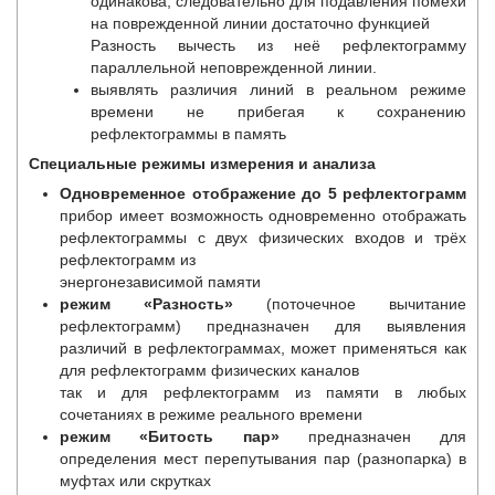
одинакова, следовательно для подавления помехи
на поврежденной линии достаточно функцией
Разность вычесть из неё рефлектограмму
параллельной неповрежденной линии.
выявлять различия линий в реальном режиме
времени не прибегая к сохранению
рефлектограммы в память
Специальные режимы измерения и анализа
Одновременное отображение до 5 рефлектограмм
прибор имеет возможность одновременно отображать
рефлектограммы с двух физических входов и трёх
рефлектограмм из
энергонезависимой памяти
режим «Разность»
(поточечное вычитание
рефлектограмм) предназначен для выявления
различий в рефлектограммах, может применяться как
для рефлектограмм физических каналов
так и для рефлектограмм из памяти в любых
сочетаниях в режиме реального времени
режим «Битость пар»
предназначен для
определения мест перепутывания пар (разнопарка) в
муфтах или скрутках