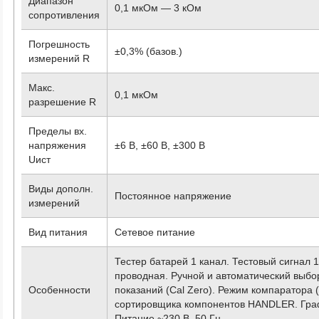
Диапазон
0,1 мкОм — 3 кОм
сопротивления
Погрешность
±0,3% (базов.)
измерений R
Макс.
0,1 мкОм
разрешение R
Пределы вх.
напряжения
±6 В, ±60 В, ±300 В
Uист
Виды дополн.
Постоянное напряжение
измерений
Вид питания
Сетевое питание
Тестер батарей 1 канал. Тестовый сигнал 
проводная. Ручной и автоматический выбо
Особенности
показаний (Cal Zero). Режим компаратора 
сортировщика компонентов HANDLER. Граф.
Питание ~230 В, 50 Гц