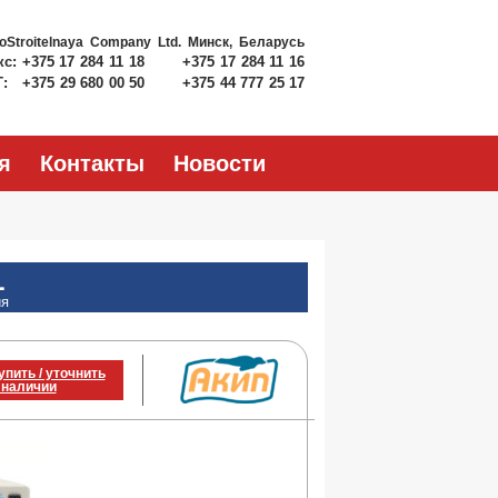
roStroitelnaya Company Ltd.
Минск, Беларусь
кс:
+375 17 284 11 18
+375 17 284 11 16
Т:
+375 29 680 00 50
+375 44 777 25 17
я
Контакты
Новости
1
ия
упить / уточнить
 наличии