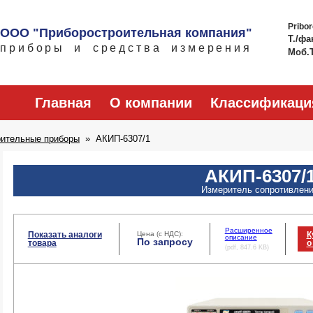
Pribo
ООО "Приборостроительная компания"
Т./фа
приборы и средства измерения
Моб.
Главная
О компании
Классификаци
рительные приборы
АКИП-6307/1
АКИП-6307/
Измеритель сопротивлен
Расширенное
Показать аналоги
Цена (с НДС):
К
описание
По запросу
товара
о
(pdf, 847.6 KB)