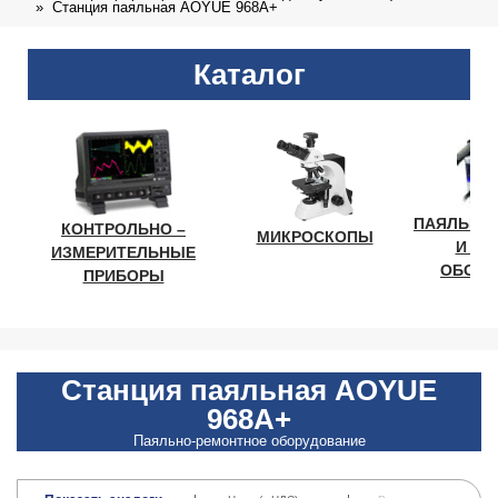
Станция паяльная AOYUE 968A+
Каталог
ПАЯЛЬНО
КОНТРОЛЬНО –
МИКРОСКОПЫ
И ЛА
ИЗМЕРИТЕЛЬНЫЕ
ОБОРУ
ПРИБОРЫ
Станция паяльная AOYUE
968A+
Паяльно-ремонтное оборудование