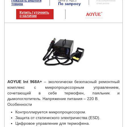
Показать аналоги
Цена (с НДС):
Расширенное
По запросу
описание
товара
Купить / уточнить
о наличии
AOYUE Int 968A+
– экологически безопасный ремонтный
комплекс с микропроцессорным управлением,
сочетающий в себе термофен, паяльник и
дымопоглотитель. Напряжение питания – 220 В.
Особенности
Контроллируется микропроцессором.
Защита от статического электричества (ESD).
Цифровое управление для термофена.