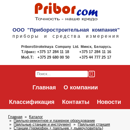
ООО "Приборостроительная компания"
приборы и средства измерения
PriboroStroitelnaya Company Ltd.
Минск, Беларусь
Т./факс:
+375 17 284 11 18
+375 17 284 11 16
Моб.Т:
+375 29 680 00 50
+375 44 777 25 17
Главная
О компании
Классификация
Контакты
Новости
Главная
Каталог
Паяльно-ремонтное и лазерное оборудование
Паяльные станции и инструмент
Паяльная станция
Станции (термофен + паяльник + дымоуловитель)