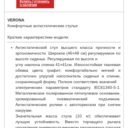
Купить / уточнить
о наличии
VERONA
Комфортные антистатические стулья
Краткие характеристики модели:
Антистатический стул высшего класса прочности и
эргономичности. Широкое (46×48 см) регулируемое по
высоте сиденье. Регулируемая по высоте и
углу наклона спинка 41×41см. Износостойкая тканевая
обивка цвета графит; комфортабельно мягкий и
достаточно упругий наполнитель сиденья и спинки,
сохраняющий форму. Полное соответствие значений
электрических параметров стандарту IEC61340-5-1.
Металлическое полированное пятилучевое основание,
хромированный пневматический подъемник.
Антистатические ролики с автотормозом при снятии
нагрузки.
Значительная масса стула (10 кг) обеспечивает
лучшую устойчивость. Вместо торчащего рычага
управления пневмоподъемником реализована плоская