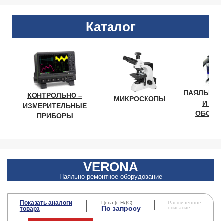
Каталог
ПАЯЛЬНО
КОНТРОЛЬНО –
МИКРОСКОПЫ
И ЛА
ИЗМЕРИТЕЛЬНЫЕ
ОБОРУ
ПРИБОРЫ
VERONA
Паяльно-ремонтное оборудование
Показать аналоги
Цена (с НДС):
Расширенное
По запросу
описание
товара