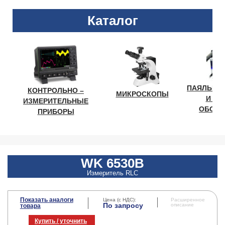
Каталог
ПАЯЛЬНО
КОНТРОЛЬНО –
МИКРОСКОПЫ
И ЛА
ИЗМЕРИТЕЛЬНЫЕ
ОБОРУ
ПРИБОРЫ
WK 6530B
Измеритель RLC
Показать аналоги
Цена (с НДС):
Расширенное
По запросу
описание
товара
Купить / уточнить