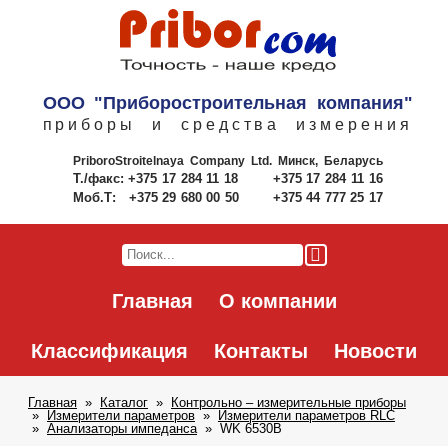
ООО "Приборостроительная компания"
приборы и средства измерения
PriboroStroitelnaya Company Ltd.
Минск, Беларусь
Т./факс:
+375 17 284 11 18
+375 17 284 11 16
Моб.Т:
+375 29 680 00 50
+375 44 777 25 17
Главная
О компании
Классификация
Контакты
Новости
Главная
Каталог
Контрольно – измерительные приборы
Измерители параметров
Измерители параметров RLC
Анализаторы импеданса
WK 6530B