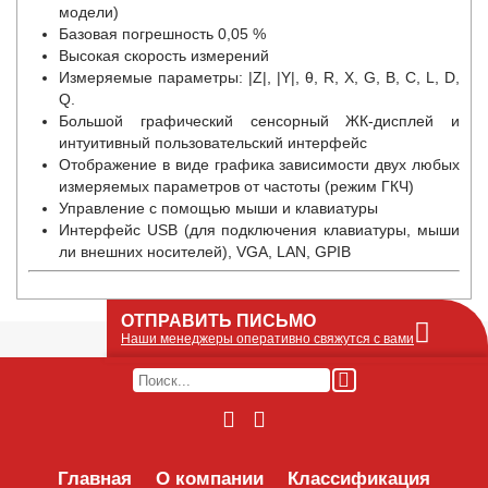
модели)
Базовая погрешность 0,05 %
Высокая скорость измерений
Измеряемые параметры: |Z|, |Y|, θ, R, X, G, B, C, L, D,
Q.
Большой графический сенсорный ЖК-дисплей и
интуитивный пользовательский интерфейс
Отображение в виде графика зависимости двух любых
измеряемых параметров от частоты (режим ГКЧ)
Управление с помощью мыши и клавиатуры
Интерфейс USB (для подключения клавиатуры, мыши
ли внешних носителей), VGA, LAN, GPIB
ОТПРАВИТЬ ПИСЬМО
Наши менеджеры оперативно свяжутся с вами
Оставьте Ваше сообщение или запрос по
наличию оборудования в этой форме, мы
его получим по e-mail и оперативно ответим!
Интересуемое оборудование:
Главная
О компании
Классификация