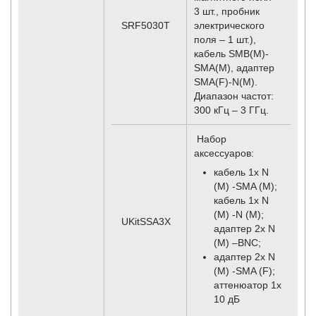
3 шт., пробник
SRF5030T
электрического
поля – 1 шт.),
кабель SMB(M)-
SMA(M), адаптер
SMA(F)-N(M).
Диапазон частот:
300 кГц – 3 ГГц.
Набор
аксессуаров:
кабель 1x N
(M) -SMA (M);
кабель 1x N
(M) -N (M);
UKitSSA3X
адаптер 2x N
(M) –BNC;
адаптер 2x N
(M) -SMA (F);
аттенюатор 1x
10 дБ