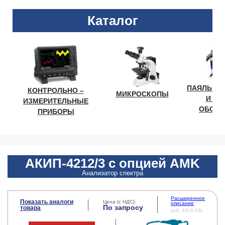
Каталог
ПАЯЛЬНО
КОНТРОЛЬНО –
МИКРОСКОПЫ
И ЛА
ИЗМЕРИТЕЛЬНЫЕ
ОБОРУ
ПРИБОРЫ
АКИП-4212/3 с опцией AMK
Анализатор спектра
Расширенное
Показать аналоги
Цена (с НДС):
описание
По запросу
товара
(pdf, 420.6 KB)