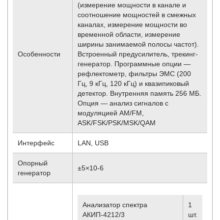
(измерение мощности в канале и
соотношение мощностей в смежных
каналах, измерение мощности во
временной области, измерение
ширины занимаемой полосы частот).
Особенности
Встроенный предусилитель, трекинг-
генератор. Программные опции —
рефлектометр, фильтры ЭМС (200
Гц, 9 кГц, 120 кГц) и квазипиковый
детектор. Внутренняя память 256 МБ.
Опция — анализ сигналов с
модуляцией AM/FM,
ASK/FSK/PSK/MSK/QAM
Интерфейс
LAN, USB
Опорный
±5×10
-6
генератор
Анализатор спектра
1
АКИП-4212/3
шт.