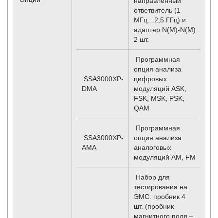
направленный
ответвитель (1
МГц…2,5 ГГц) и
адаптер N(M)-N(M)
2 шт.
Программная
опция анализа
SSA3000XP-
цифровых
DMA
модуляций ASK,
FSK, MSK, PSK,
QAM
Программная
SSA3000XP-
опция анализа
AMA
аналоговых
модуляций AM, FM
Набор для
тестирования на
ЭМС: пробник 4
шт. (пробник
магнитного поля –