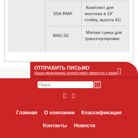
Комплект для
SSA-RMK
монтажа в 19”
стойку, высота 6U.
Мягкая сумка для
BAG-S2
транспортировки
ОТПРАВИТЬ ПИСЬМО
Наши менеджеры оперативно свяжутся с вами
Оставьте Ваше сообщение или запрос по
наличию оборудования в этой форме, мы
его получим по e-mail и оперативно ответим!
Интересуемое оборудование:
Главная
О компании
Классификация
Контакты
Новости