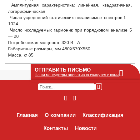
Амплитудная характеристика: линейная, квадратичная,
логарифмическая
Число усреднений статических независимых спектров 1 —
1024
Число исследуемых гармоник при порядковом анализе 5
— 20
Потребляемая мощность 320 В · А
Габаритные размеры, мм 480Х670Х550
Масса, кг 85
ОТПРАВИТЬ ПИСЬМО
Наши менеджеры оперативно свяжутся с вами
Оставьте Ваше сообщение или запрос по
наличию оборудования в этой форме, мы
его получим по e-mail и оперативно ответим!
Интересуемое оборудование:
Главная
О компании
Классификация
Контакты
Новости