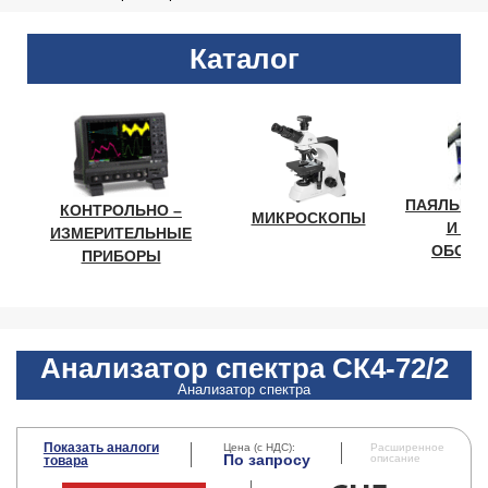
Каталог
ПАЯЛЬНО
КОНТРОЛЬНО –
МИКРОСКОПЫ
И ЛА
ИЗМЕРИТЕЛЬНЫЕ
ОБОРУ
ПРИБОРЫ
Анализатор спектра СК4-72/2
Анализатор спектра
Показать аналоги
Цена (с НДС):
Расширенное
По запросу
описание
товара