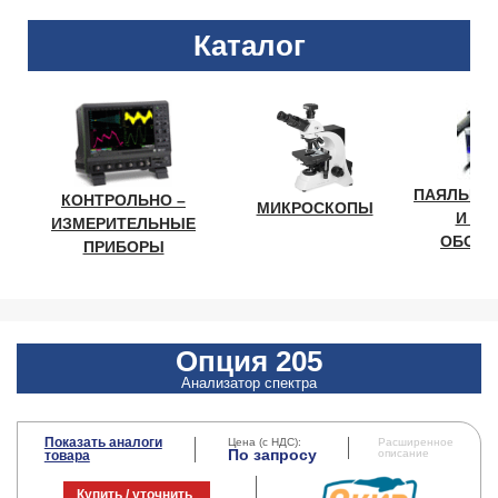
Каталог
ПАЯЛЬНО
КОНТРОЛЬНО –
МИКРОСКОПЫ
И ЛА
ИЗМЕРИТЕЛЬНЫЕ
ОБОРУ
ПРИБОРЫ
Опция 205
Анализатор спектра
Показать аналоги
Цена (с НДС):
Расширенное
По запросу
описание
товара
Купить / уточнить