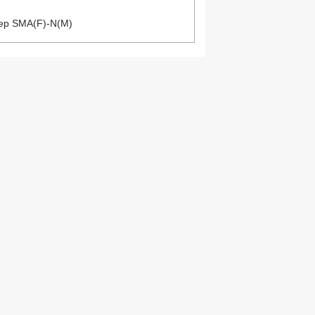
тер SMA(F)-N(M)