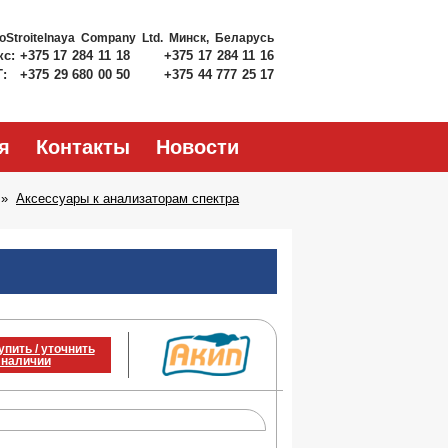
roStroitelnaya Company Ltd.
Минск, Беларусь
кс:
+375 17 284 11 18
+375 17 284 11 16
Т:
+375 29 680 00 50
+375 44 777 25 17
я
Контакты
Новости
Аксессуары к анализаторам спектра
упить / уточнить
 наличии