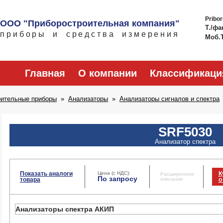
Pribo
ООО "Приборостроительная компания"
Т./фа
приборы и средства измерения
Моб.
Главная
О компании
Классификаци
рительные приборы
Анализаторы
Анализаторы сигналов и спектра
SRF5030
Анализатор спектра
Показать аналоги
Цена (с НДС):
К
Расширенное
По запросу
товара
описание
о
Анализаторы спектра АКИП