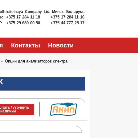
roStroitelnaya Company Ltd.
Минск, Беларусь
кс:
+375 17 284 11 18
+375 17 284 11 16
Т:
+375 29 680 00 50
+375 44 777 25 17
я
Контакты
Новости
Опции для анализаторов спектра
X
упить / уточнить
 наличии