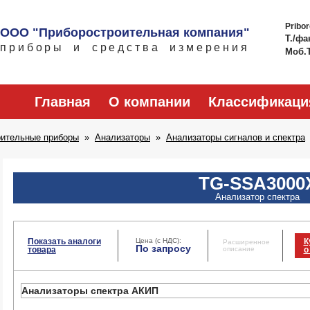
Pribo
ООО "Приборостроительная компания"
Т./фа
приборы и средства измерения
Моб.
Главная
О компании
Классификаци
рительные приборы
Анализаторы
Анализаторы сигналов и спектра
TG-SSA3000
Анализатор спектра
Показать аналоги
Цена (с НДС):
К
Расширенное
По запросу
товара
описание
о
Анализаторы спектра АКИП