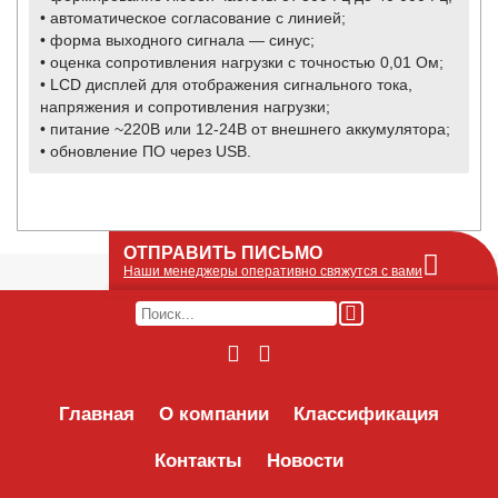
• автоматическое согласование с линией;
• форма выходного сигнала — синус;
• оценка сопротивления нагрузки с точностью 0,01 Ом;
• LCD дисплей для отображения сигнального тока,
напряжения и сопротивления нагрузки;
• питание ~220В или 12-24В от внешнего аккумулятора;
• обновление ПО через USB.
ОТПРАВИТЬ ПИСЬМО
Наши менеджеры оперативно свяжутся с вами
Оставьте Ваше сообщение или запрос по
наличию оборудования в этой форме, мы
его получим по e-mail и оперативно ответим!
Интересуемое оборудование:
Главная
О компании
Классификация
Контакты
Новости