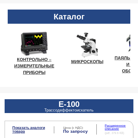
Каталог
ПАЯЛЬНО
КОНТРОЛЬНО –
МИКРОСКОПЫ
И ЛА
ИЗМЕРИТЕЛЬНЫЕ
ОБОРУ
ПРИБОРЫ
Е-100
Трассодеффектоискатель
Расширенное
Показать аналоги
Цена (с НДС):
описание
По запросу
товара
(pdf, 379.6 KB)