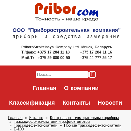
ООО "Приборостроительная компания"
приборы и средства измерения
PriboroStroitelnaya Company Ltd.
Минск, Беларусь
Т./факс:
+375 17 284 11 18
+375 17 284 11 16
Моб.Т:
+375 29 680 00 50
+375 44 777 25 17
Главная
О компании
Классификация
Контакты
Новости
Главная
Каталог
Контрольно – измерительные приборы
Трассодефектоискатели и рефлектометры
Трассодефектоискатели
Прочие трассодефектоискатели
Е-100