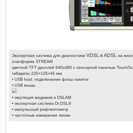
VDSL и ADSL
Экспертная система для диагностики
на мно
платформе
STREAM
цветной TFT-дисплей 640х480 с сенсорной панелью TouchScre
габариты 220×125×45 мм
• USB host: подключение флэш памяти
• USB мышь
• эмуляция модемов и DSLAM
• экспертная система Dr.DSL®
• импульсный рефлектометр
• частотные измерения линии