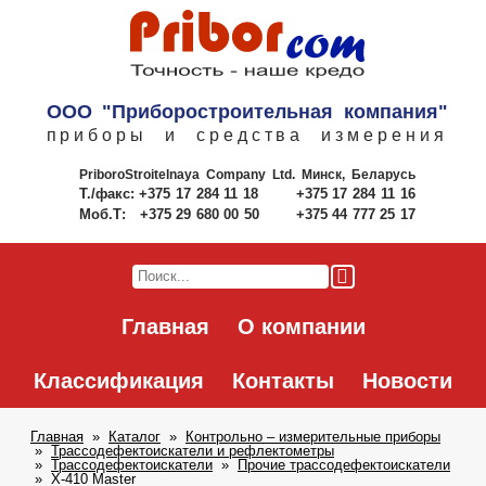
ООО "Приборостроительная компания"
приборы и средства измерения
PriboroStroitelnaya Company Ltd.
Минск, Беларусь
Т./факс:
+375 17 284 11 18
+375 17 284 11 16
Моб.Т:
+375 29 680 00 50
+375 44 777 25 17
Главная
О компании
Классификация
Контакты
Новости
Главная
Каталог
Контрольно – измерительные приборы
Трассодефектоискатели и рефлектометры
Трассодефектоискатели
Прочие трассодефектоискатели
X-410 Master