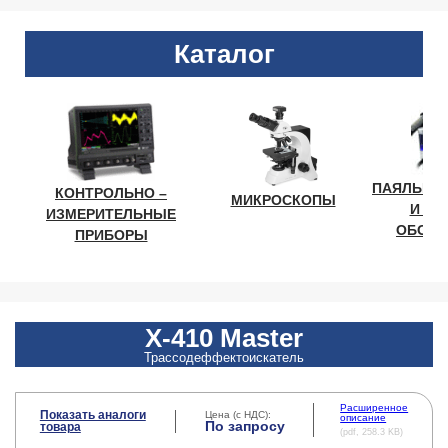
Каталог
ПАЯЛЬНО
КОНТРОЛЬНО –
МИКРОСКОПЫ
И ЛА
ИЗМЕРИТЕЛЬНЫЕ
ОБОРУ
ПРИБОРЫ
X-410 Master
Трассодеффектоискатель
Расширенное
Показать аналоги
Цена (с НДС):
описание
По запросу
товара
(pdf, 258.3 KB)