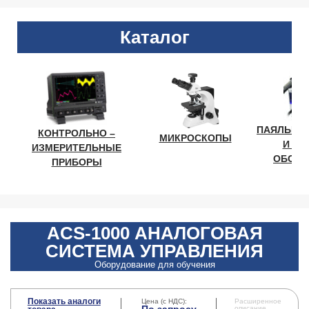
Каталог
ПАЯЛЬНО
КОНТРОЛЬНО –
МИКРОСКОПЫ
И ЛА
ИЗМЕРИТЕЛЬНЫЕ
ОБОРУ
ПРИБОРЫ
ACS-1000 АНАЛОГОВАЯ
СИСТЕМА УПРАВЛЕНИЯ
Оборудование для обучения
Показать аналоги
Цена (с НДС):
Расширенное
По запросу
описание