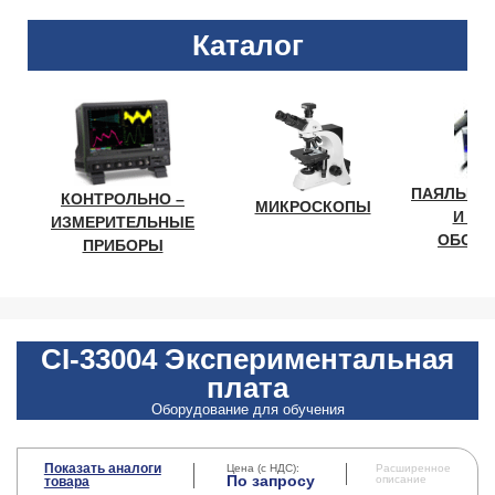
Каталог
ПАЯЛЬНО
КОНТРОЛЬНО –
МИКРОСКОПЫ
И ЛА
ИЗМЕРИТЕЛЬНЫЕ
ОБОРУ
ПРИБОРЫ
CI-33004 Экспериментальная
плата
Оборудование для обучения
Показать аналоги
Цена (с НДС):
Расширенное
По запросу
описание
товара