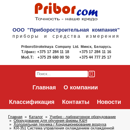
ООО "Приборостроительная компания"
приборы и средства измерения
PriboroStroitelnaya Company Ltd.
Минск, Беларусь
Т./факс:
+375 17 284 11 18
+375 17 284 11 16
Моб.Т:
+375 29 680 00 50
+375 44 777 25 17
Главная
О компании
Классификация
Контакты
Новости
Главная
Каталог
Учебно - лабораторное оборудование
Оборудование для обучения фирмы K&H
Холодильная техника / Кондиционирование воздуха
KR-351 Система управления охлаждением охлажденной