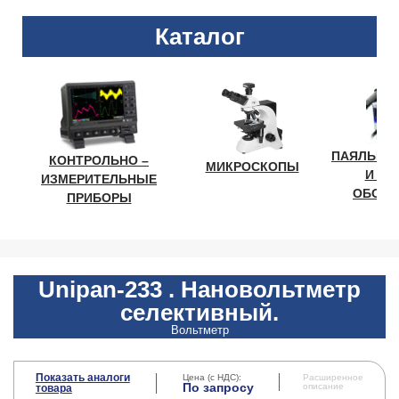
Каталог
ПАЯЛЬНО
КОНТРОЛЬНО –
МИКРОСКОПЫ
И ЛА
ИЗМЕРИТЕЛЬНЫЕ
ОБОРУ
ПРИБОРЫ
Unipan-233 . Нановольтметр
селективный.
Вольтметр
Показать аналоги
Цена (с НДС):
Расширенное
По запросу
описание
товара