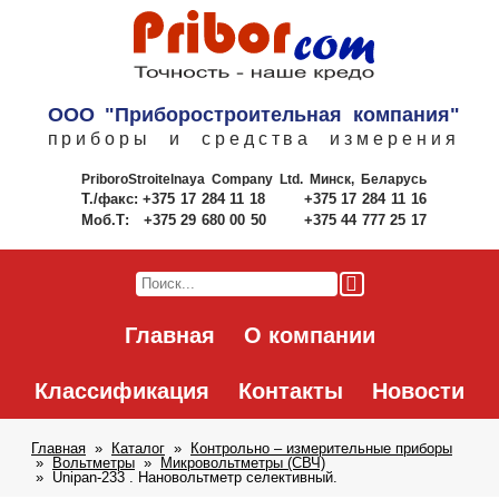
ООО "Приборостроительная компания"
приборы и средства измерения
PriboroStroitelnaya Company Ltd.
Минск, Беларусь
Т./факс:
+375 17 284 11 18
+375 17 284 11 16
Моб.Т:
+375 29 680 00 50
+375 44 777 25 17
Главная
О компании
Классификация
Контакты
Новости
Главная
Каталог
Контрольно – измерительные приборы
Вольтметры
Микровольтметры (СВЧ)
Unipan-233 . Нановольтметр селективный.