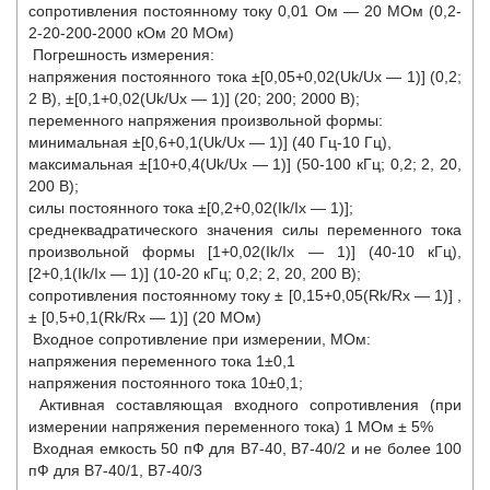
сопротивления постоянному току 0,01 Ом — 20 МОм (0,2-
2-20-200-2000 кОм 20 МОм)
Погрешность измерения:
напряжения постоянного тока ±[0,05+0,02(Uk/Ux — 1)] (0,2;
2 В), ±[0,1+0,02(Uk/Ux — 1)] (20; 200; 2000 В);
переменного напряжения произвольной формы:
минимальная ±[0,6+0,1(Uk/Ux — 1)] (40 Гц-10 Гц),
максимальная ±[10+0,4(Uk/Ux — 1)] (50-100 кГц; 0,2; 2, 20,
200 В);
силы постоянного тока ±[0,2+0,02(Ik/Ix — 1)];
среднеквадратического значения силы переменного тока
произвольной формы [1+0,02(Ik/Ix — 1)] (40-10 кГц),
[2+0,1(Ik/Ix — 1)] (10-20 кГц; 0,2; 2, 20, 200 В);
сопротивления постоянному току ± [0,15+0,05(Rk/Rx — 1)] ,
± [0,5+0,1(Rk/Rx — 1)] (20 МОм)
Входное сопротивление при измерении, МОм:
напряжения переменного тока 1±0,1
напряжения постоянного тока 10±0,1;
Активная составляющая входного сопротивления (при
измерении напряжения переменного тока) 1 МОм ± 5%
Входная емкость 50 пФ для В7-40, В7-40/2 и не более 100
пФ для В7-40/1, В7-40/3