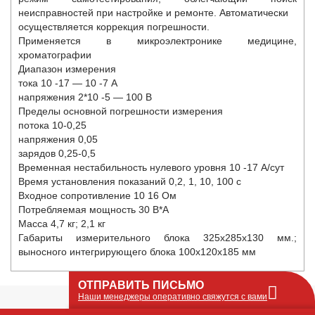
неисправностей при настройке и ремонте. Автоматически
осуществляется коррекция погрешности.
Применяется в микроэлектронике медицине,
хроматографии
Диапазон измерения
тока 10
-17
— 10
-7
А
напряжения 2*10
-5
— 100 В
Пределы основной погрешности измерения
потока 10-0,25
напряжения 0,05
зарядов 0,25-0,5
Временная нестабильность нулевого уровня 10
-17
А/сут
Время установления показаний 0,2, 1, 10, 100 с
Входное сопротивление 10
16
Ом
Потребляемая мощность 30 В*А
Масса 4,7 кг; 2,1 кг
Габариты измерительного блока 325х285х130 мм.;
выносного интегрирующего блока 100х120х185 мм
ОТПРАВИТЬ ПИСЬМО
Наши менеджеры оперативно свяжутся с вами